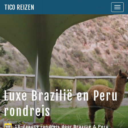
TICO REIZEN
Toon
naviga
Luxe Brazilië en Peru
rondreis
18-daagse rondreis door Brazilië & Peru