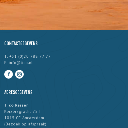
CONTACTGEGEVENS
T: +31 (0)20 788 77 77
E:
info@tico.nl
ADRESGEGEVENS
Tico Reizen
Keizersgracht 75 I
1015 CE Amsterdam
(
Bezoek op afspraak
)