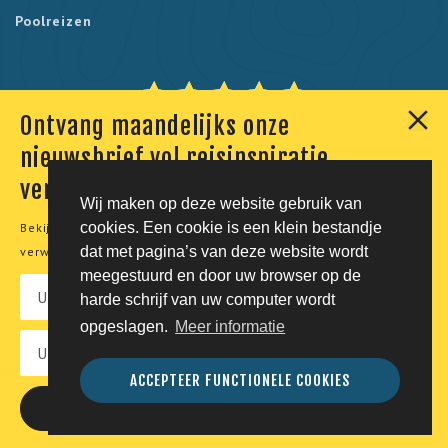
Poolreizen
Ontvang maandelijks onze
Onze klanten geven ons een 9,7. Berekend uit 230
nieuwsbrief vol reisinspiratie,
reviews.
verhalen en aanbiedingen
Wij maken op deze website gebruik van
cookies. Een cookie is een klein bestandje
Bekijk onze
privacyverklaring
voor meer informatie over de
© Tico Reizen 2026 - Privé-reizen op maat
dat met pagina’s van deze website wordt
verwerking van uw persoonsgegevens.
meegestuurd en door uw browser op de
Developing magic by
harde schrijf van uw computer wordt
opgeslagen.
Meer informatie
Vacatures
Privacy
Voorwaarden
Disclaimer
ACCEPTEER FUNCTIONELE COOKIES