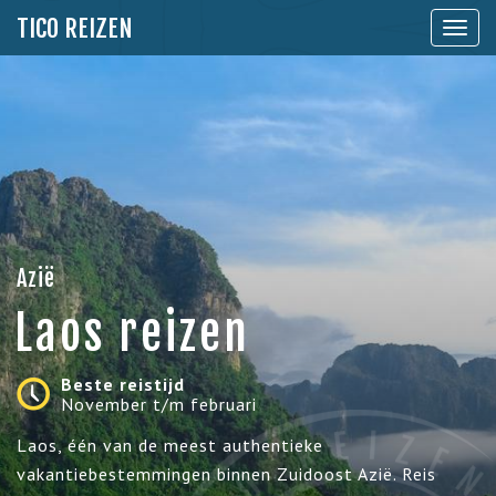
TICO REIZEN
Toon
naviga
Azië
Laos reizen
Beste reistijd
November t/m februari
Laos, één van de meest authentieke
vakantiebestemmingen binnen Zuidoost Azië. Reis