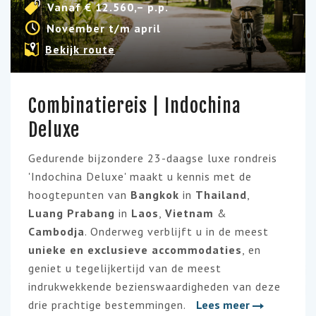
Vanaf € 12.560,– p.p.
November t/m april
Bekijk route
Combinatiereis | Indochina
Deluxe
Gedurende bijzondere 23-daagse luxe rondreis
'Indochina Deluxe' maakt u kennis met de
hoogtepunten van
Bangkok
in
Thailand
,
Luang Prabang
in
Laos
,
Vietnam
&
Cambodja
. Onderweg verblijft u in de meest
unieke en exclusieve accommodaties
, en
geniet u tegelijkertijd van de meest
indrukwekkende bezienswaardigheden van deze
drie prachtige bestemmingen.
Lees meer