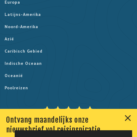
Europa
Latijns-Amerika
Noord-Amerika
Azië
Caribisch Gebied
Indische Oceaan
Oceanië
Poolreizen
Ontvang maandelijks onze
Onze klanten geven ons een 9,7. Berekend uit 230
nieuwsbrief vol reisinspiratie,
reviews.