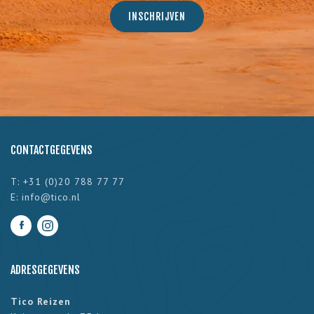
CONTACTGEGEVENS
T: +31 (0)20 788 77 77
E:
info@tico.nl
ADRESGEGEVENS
Tico Reizen