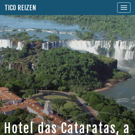
TICO REIZEN
Toon
naviga
Hotel das Cataratas, a