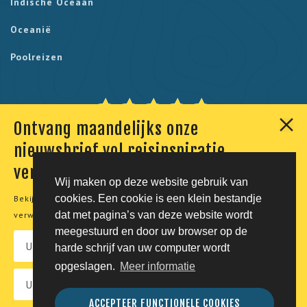
Indische Oceaan
Oceanië
Poolreizen
Ontvang maandelijks onze
Onze klanten geven ons een 9,7. Berekend uit 230
nieuwsbrief vol reisinspiratie,
reviews.
verhalen en aanbiedingen
Wij maken op deze website gebruik van
cookies. Een cookie is een klein bestandje
Bekijk onze
privacyverklaring
voor meer informatie over de
© Tico Reizen 2026 - Privé-reizen op maat
dat met pagina’s van deze website wordt
verwerking van uw persoonsgegevens.
meegestuurd en door uw browser op de
Developing magic by
harde schrijf van uw computer wordt
opgeslagen.
Meer informatie
Vacatures
Privacy
Voorwaarden
Disclaimer
ACCEPTEER FUNCTIONELE COOKIES