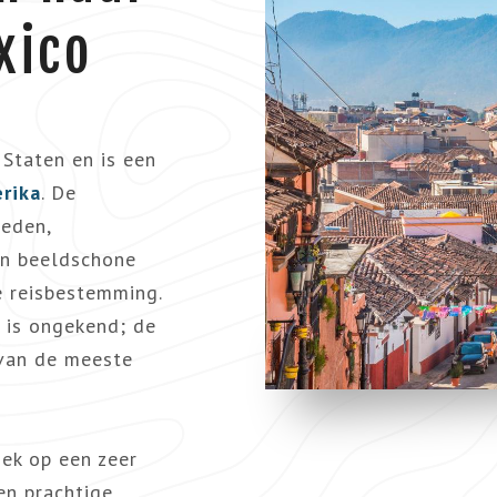
xico
 Staten en is een
rika
. De
teden,
n beeldschone
e reisbestemming.
d is ongekend; de
 van de meeste
ek op een zeer
en prachtige