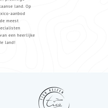
kaanse land. Op
exico-aanbod
 de meest
ecialisten
van een heerlijke
de land!