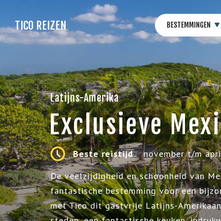
TICO REIZEN
BESTEMMINGEN
Latijns-Amerika
Exclusieve Mexi
Beste reistijd
november t/m apri
De veelzijdigheid en schoonheid van M
fantastische bestemming voor een bijzo
met Tico dit gastvrije Latijns-Amerikaa
steden, een fantastische keuken, indru