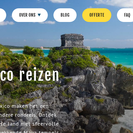
OVER ONS
BLOG
OFFERTE
FAQ
co reizen
l
exico maken het een
ndere rondreis. Ontdek
nse land met sfeervolle
kwekkende Maya tempels