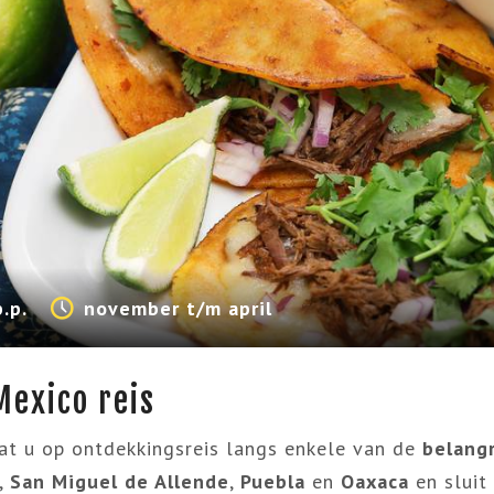
p.p.
november t/m april
Mexico reis
aat u op ontdekkingsreis langs enkele van de
belangr
,
San Miguel de Allende
,
Puebla
en
Oaxaca
en sluit 