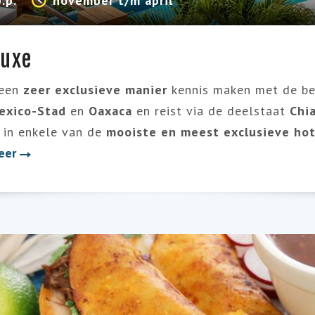
p.p.
november t/m april
luxe
 een
zeer exclusieve manier
kennis maken met de be
exico-Sta
d
en
Oaxaca
en reist via de deelstaat
Chi
s in enkele van de
mooiste en meest exclusieve hot
eer