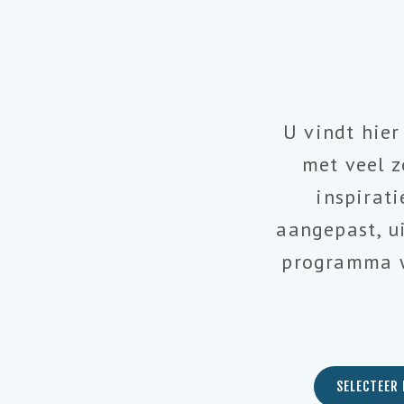
U vindt hie
met veel z
inspirat
aangepast, u
programma w
SELECTEER