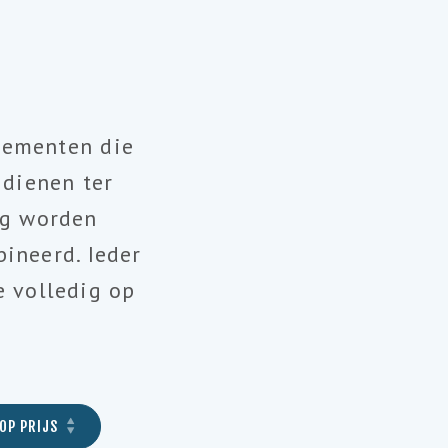
gementen die
 dienen ter
ig worden
ineerd. Ieder
 volledig op
OP PRIJS