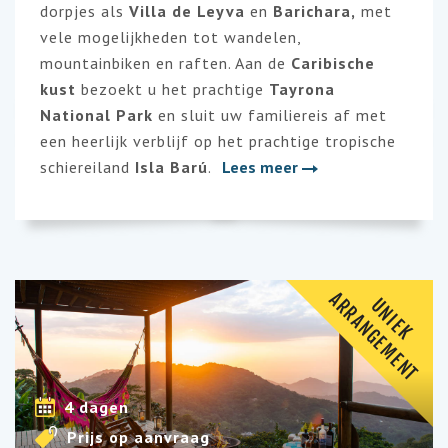
dorpjes als
Villa de Leyva
en
Barichara,
met
vele mogelijkheden tot wandelen,
mountainbiken en raften. Aan de
Caribische
kust
bezoekt u het prachtige
Tayrona
National Park
en sluit uw familiereis af met
een heerlijk verblijf op het prachtige tropische
schiereiland
Isla Barú
.
Lees meer
A
T
U
N
I
E
K
R
R
A
N
G
E
M
E
N
4 dagen
Prijs op aanvraag