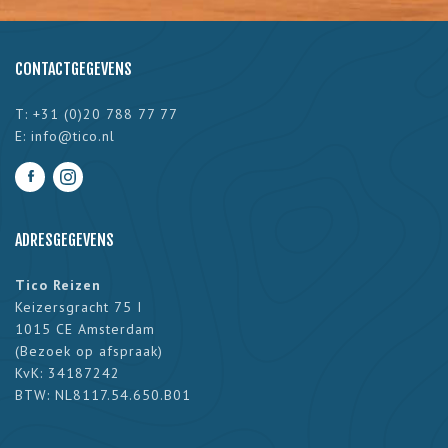
CONTACTGEGEVENS
T: +31 (0)20 788 77 77
E:
info@tico.nl
ADRESGEGEVENS
Tico Reizen
Keizersgracht 75 I
1015 CE Amsterdam
(
Bezoek op afspraak
)
KvK: 34187242
BTW: NL8117.54.650.B01