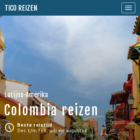
TICO REIZEN
Toon
naviga
Latijns-Amerika
Colombia reizen
Beste reistijd
Dec t/m feb, juli en augustus