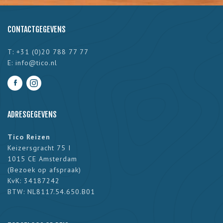
CONTACTGEGEVENS
T: +31 (0)20 788 77 77
E:
info@tico.nl
ADRESGEGEVENS
Tico Reizen
Keizersgracht 75 I
1015 CE Amsterdam
(
Bezoek op afspraak
)
KvK: 34187242
BTW: NL8117.54.650.B01