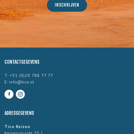
CONTACTGEGEVENS
T: +31 (0)20 788 77 77
E:
info@tico.nl
ADRESGEGEVENS
Tico Reizen
Keizersgracht 75 I