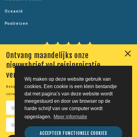
Oceanië
Poolreizen
Ontvang maandelijks onze
Onze klanten geven ons een 9,7. Berekend uit 230
nieuwsbrief vol reisinspiratie,
reviews.
verhalen en aanbiedingen
Wij maken op deze website gebruik van
cookies. Een cookie is een klein bestandje
Bekijk onze
privacyverklaring
voor meer informatie over de
© Tico Reizen 2026 - Privé-reizen op maat
dat met pagina’s van deze website wordt
verwerking van uw persoonsgegevens.
meegestuurd en door uw browser op de
Developing magic by
harde schrijf van uw computer wordt
opgeslagen.
Meer informatie
Vacatures
Privacy
Voorwaarden
Disclaimer
ACCEPTEER FUNCTIONELE COOKIES