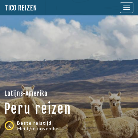
TICO REIZEN
Toon
naviga
Latijns-Amerika
Peru reizen
Beste reistijd
Mei t/m november