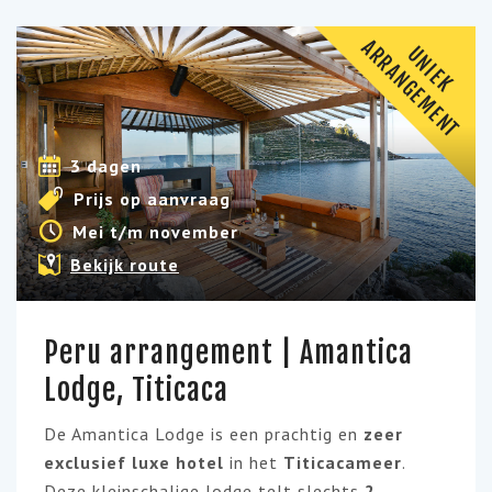
A
T
U
N
I
E
K
R
R
A
N
G
E
M
E
N
3 dagen
Prijs op aanvraag
Mei t/m november
Bekijk route
Peru arrangement | Amantica
Lodge, Titicaca
De Amantica Lodge is een prachtig en
zeer
exclusief luxe hotel
in het
Titicacameer
.
Deze kleinschalige lodge telt slechts
2