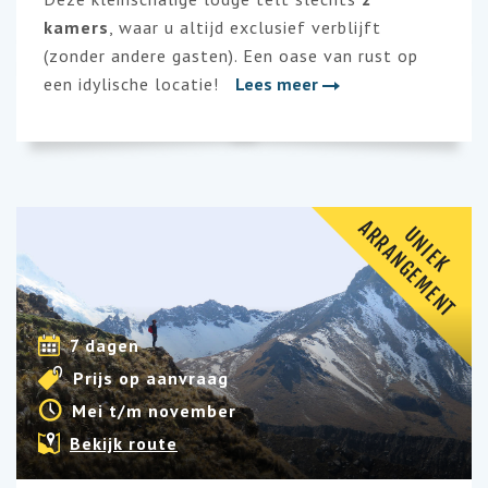
kamers
, waar u altijd exclusief verblijft
(zonder andere gasten). Een oase van rust op
een idylische locatie!
Lees meer
A
T
U
N
I
E
K
R
R
A
N
G
E
M
E
N
7 dagen
Prijs op aanvraag
Mei t/m november
Bekijk route