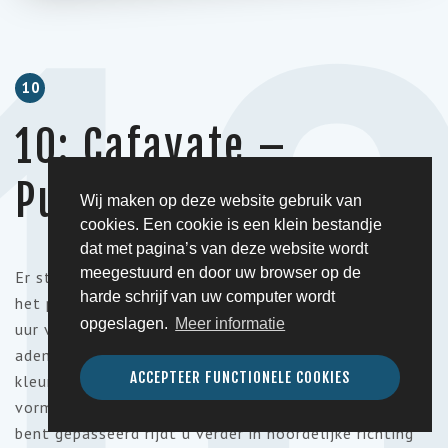
1
10
10: Cafayate –
Purmamarca
Wij maken op deze website gebruik van
cookies. Een cookie is een klein bestandje
dat met pagina’s van deze website wordt
meegestuurd en door uw browser op de
Er staat vandaag een lange maar mooie reisdag op
harde schrijf van uw computer wordt
het programma. U verlaat Cafayate en rijdt in zo'n 6
opgeslagen.
Meer informatie
uur via Salta naar
Purmamarca
. U passeert de
adembenemende
Quebrada de las Conchas
. Een
ACCEPTEER FUNCTIONELE COOKIES
kleurrijk schouwspel van grillige, door erosie in allerlei
vormen geslepen, roodgekleurde rotsen. Nadat u Salta
bent gepasseerd rijdt u verder in noordelijke richting