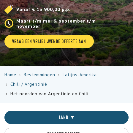
Vanaf € 13.900,00 p.p.
Maart t/m mei & september t/m
november
VRAAG EEN VRIJBLIJVENDE OFFERTE AAN
Home
Bestemmingen
Latijns-Amerika
Chili
/
Argentinië
Het noorden van Argentinië en Chili
LAND