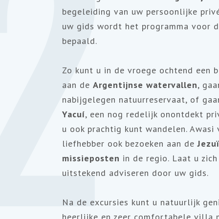
2
begeleiding van uw persoonlijke priv
uw gids wordt het programma voor 
bepaald.
Zo kunt u in de vroege ochtend een 
aan de
Argentijnse watervallen
, ga
nabijgelegen natuurreservaat, of ga
Yacuí
, een nog redelijk onontdekt pr
u ook prachtig kunt wandelen. Awasi 
liefhebber ook bezoeken aan de
Jezu
missieposten
in de regio. Laat u zich
uitstekend adviseren door uw gids.
Na de excursies kunt u natuurlijk ge
heerlijke en zeer comfortabele villa