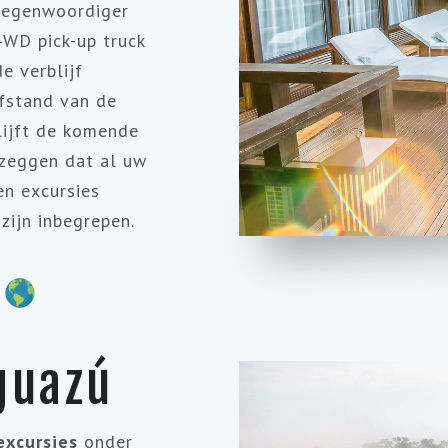
tegenwoordiger
4WD pick-up truck
e verblijf
afstand van de
lijft de komende
 zeggen dat al uw
en excursies
zijn inbegrepen.
)
guazú
excursies
onder