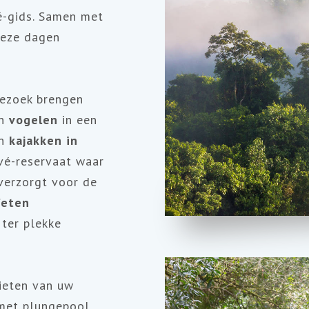
é-gids. Samen met
deze dagen
bezoek brengen
an
vogelen
in een
an
kajakken in
ivé-reservaat waar
verzorgt voor de
ïeten
 ter plekke
nieten van uw
 met plungepool