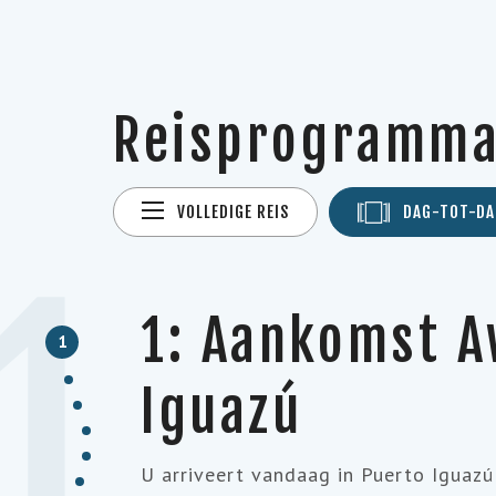
Reisprogramm
VOLLEDIGE REIS
DAG-TOT-DA
1
1: Aankomst A
1
Iguazú
U arriveert vandaag in Puerto Iguazú