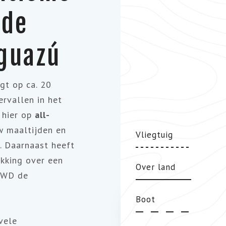
 de
guazú
gt op ca. 20
ervallen in het
t hier op
all-
w maaltijden en
Vliegtuig
n. Daarnaast heeft
ikking over een
Over land
 4WD de
Boot
vele