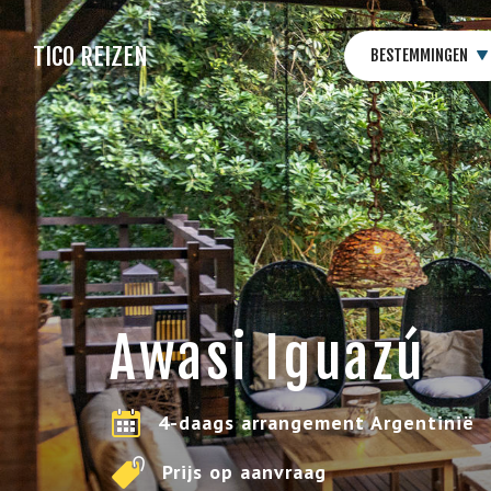
TICO REIZEN
BESTEMMINGEN
Awasi Iguazú
4-daags arrangement Argentinië
Prijs op aanvraag