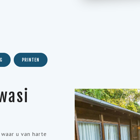
a
G
PRINTEN
wasi
 waar u van harte