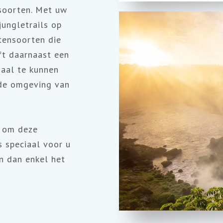
nsoorten. Met uw
jungletrails op
tensoorten die
eft daarnaast een
aal te kunnen
 de omgeving van
s om deze
 speciaal voor u
n dan enkel het