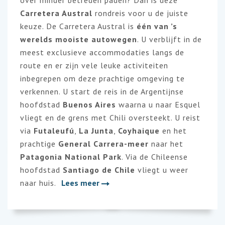
over minder betreden paden? Dan is deze
Carretera Austral
rondreis voor u de juiste
keuze. De Carretera Austral is
één van ’s
werelds mooiste autowegen
. U verblijft in de
meest exclusieve accommodaties langs de
route en er zijn vele leuke activiteiten
inbegrepen om deze prachtige omgeving te
verkennen. U start de reis in de Argentijnse
hoofdstad
Buenos Aires
waarna u naar Esquel
vliegt en de grens met Chili oversteekt. U reist
via
Futaleufú
,
La Junta
,
Coyhaique
en het
prachtige
General Carrera-meer
naar het
Patagonia National Park
. Via de Chileense
hoofdstad
Santiago de Chile
vliegt u weer
naar huis.
Lees meer