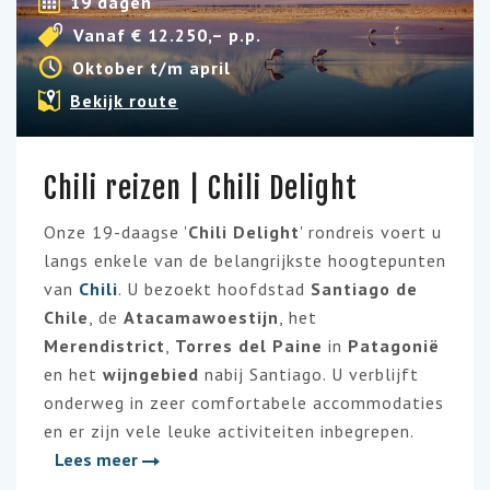
19 dagen
Vanaf € 12.250,– p.p.
Oktober t/m april
Bekijk route
Chili reizen | Chili Delight
Onze 19-daagse '
Chili Delight
' rondreis voert u
langs enkele van de belangrijkste hoogtepunten
van
Chili
. U bezoekt hoofdstad
Santiago de
Chile
, de
Atacamawoestijn
, het
Merendistrict
,
Torres del Paine
in
Patagonië
en het
wijngebied
nabij Santiago. U verblijft
onderweg in zeer comfortabele accommodaties
en er zijn vele leuke activiteiten inbegrepen.
Lees meer