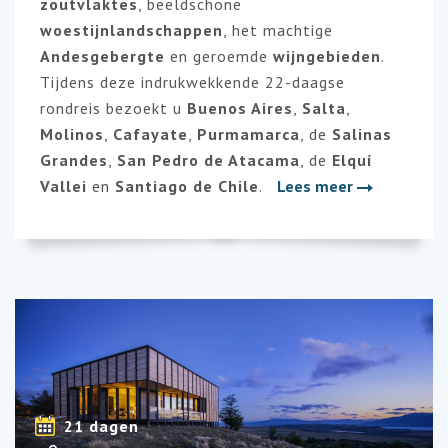
zoutvlaktes
, beeldschone
woestijnlandschappen
, het machtige
Andesgebergte
en geroemde
wijngebieden
.
Tijdens deze indrukwekkende 22-daagse
rondreis bezoekt u
Buenos Aires
,
Salta
,
Molinos
,
Cafayate
,
Purmamarca
, de
Salinas
Grandes
,
San Pedro de Atacama
, de
Elquí
Vallei
en
Santiago de Chile
.
Lees meer
21 dagen