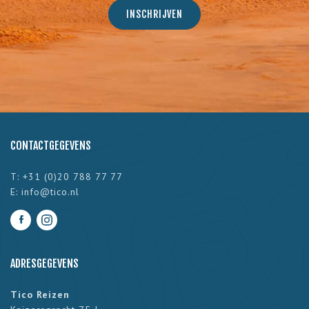
CONTACTGEGEVENS
T: +31 (0)20 788 77 77
E:
info@tico.nl
ADRESGEGEVENS
Tico Reizen