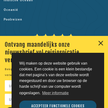
Indische Oceaan
Oceanië
Poolreizen
Ontvang maandelijks onze
Onze klanten geven ons een 9,7. Berekend uit 230
nieuwsbrief vol reisinspiratie,
reviews.
verhalen en aanbiedingen
Wij maken op deze website gebruik van
cookies. Een cookie is een klein bestandje
Bekijk onze
privacyverklaring
voor meer informatie over de
© Tico Reizen 2026 - Privé-reizen op maat
dat met pagina’s van deze website wordt
verwerking van uw persoonsgegevens.
meegestuurd en door uw browser op de
Developing magic by
harde schrijf van uw computer wordt
opgeslagen.
Meer informatie
Vacatures
Privacy
Voorwaarden
Disclaimer
ACCEPTEER FUNCTIONELE COOKIES