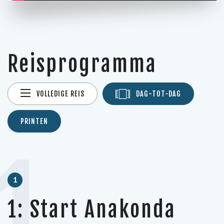
Reisprogramma
VOLLEDIGE REIS
DAG-TOT-DAG
PRINTEN
1
1
1: Start Anakonda