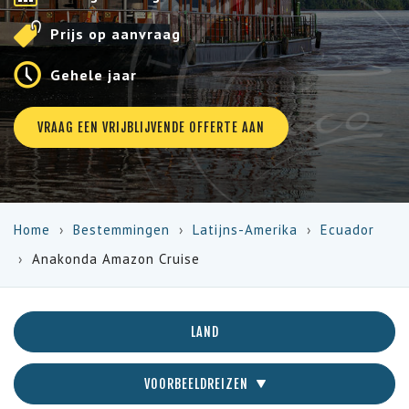
Prijs op aanvraag
Gehele jaar
VRAAG EEN VRIJBLIJVENDE OFFERTE AAN
Home
Bestemmingen
Latijns-Amerika
Ecuador
Anakonda Amazon Cruise
LAND
VOORBEELDREIZEN