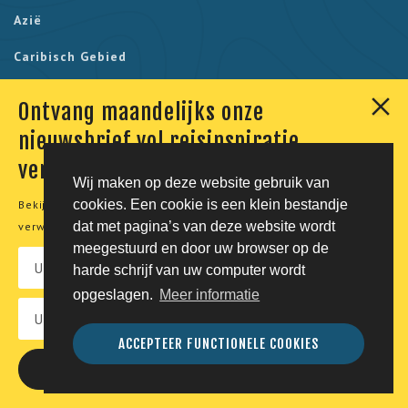
Azië
Caribisch Gebied
Indische Oceaan
Ontvang maandelijks onze
Oceanië
nieuwsbrief vol reisinspiratie,
verhalen en aanbiedingen
Poolreizen
Wij maken op deze website gebruik van
cookies. Een cookie is een klein bestandje
Bekijk onze
privacyverklaring
voor meer informatie over de
dat met pagina’s van deze website wordt
verwerking van uw persoonsgegevens.
meegestuurd en door uw browser op de
harde schrijf van uw computer wordt
Onze klanten geven ons een 9,7. Berekend uit 230
opgeslagen.
Meer informatie
reviews.
ACCEPTEER FUNCTIONELE COOKIES
© Tico Reizen 2026 - Privé-reizen op maat