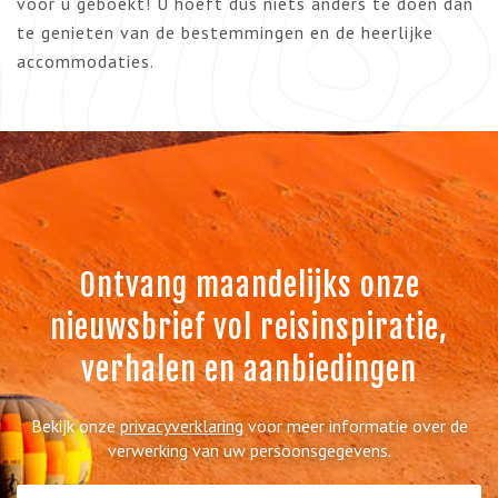
voor u geboekt! U hoeft dus niets anders te doen dan
te genieten van de bestemmingen en de heerlijke
accommodaties.
Ontvang maandelijks onze
nieuwsbrief vol reisinspiratie,
verhalen en aanbiedingen
Bekijk onze
privacyverklaring
voor meer informatie over de
verwerking van uw persoonsgegevens.