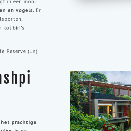
igt in een mooi
en en vogels.
Er
lsoorten,
kolibiri's.
e Reserve (1n)
ashpi
 het prachtige
uito
. In de