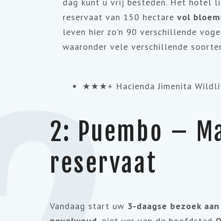
dag kunt u vrij besteden. Het hotel l
reservaat van 150 hectare
vol bloem
leven hier zo'n 90 verschillende voge
waaronder vele verschillende soorten 
★★★+ Hacienda Jimenita Wildlif
2: Puembo – M
reservaat
Vandaag start uw
3-daagse bezoek aan
nevelwoud
, niet ver van de hoofdstad
Q