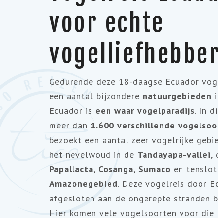
voor echte
vogelliefhebbe
Gedurende deze 18-daagse Ecuador voge
een aantal bijzondere
natuurgebieden
Ecuador is
een waar vogelparadijs
. In d
meer dan
1.600 verschillende vogelso
bezoekt een aantal zeer vogelrijke gebi
het nevelwoud in de
Tandayapa-vallei
,
Papallacta
,
Cosanga
,
Sumaco
en tenslot
Amazonegebied
. Deze vogelreis door 
afgesloten aan de ongerepte stranden b
Hier komen vele vogelsoorten voor die 