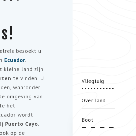
rs!
lreis bezoekt u
in
Ecuador
.
it kleine land zijn
orten
te vinden. U
Vliegtuig
eden, waaronder
 de omgeving van
Over land
te het
Ecuador wordt
Boot
ij
Puerto Cayo
.
ook op de