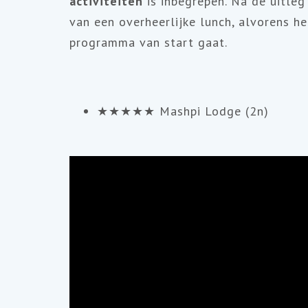
activiteiten
is inbegrepen. Na de uitleg
van een overheerlijke lunch, alvorens he
programma van start gaat.
★★★★★ Mashpi Lodge (2n)