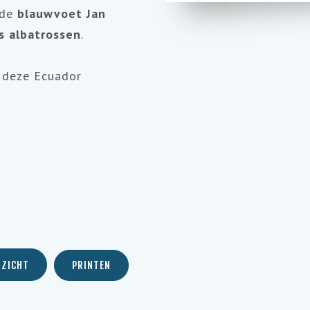
 de
blauwvoet Jan
s albatrossen
.
 deze Ecuador
a
RZICHT
PRINTEN