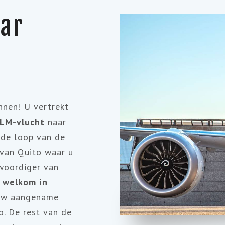
aar
nnen! U vertrekt
KLM-vlucht
naar
 de loop van de
 van Quito waar u
woordiger van
k welkom in
 uw aangename
o.
De rest van de