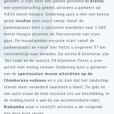
9
gereden. U rijdt door een gebied genaamd
El Arenal
,
een woestijnachtig gebied, alvorens u parkeert op
4.850 meter hoogte. Onderweg spot u met een beetje
geluk
vicuñas
(een soort lama). Vanaf de
parkeerplaats kunt u optioneel wandelen naar 5.060
meter hoogte alvorens de fietsexcursie van start
gaat. De mountainbike-excursie start vanaf de
parkeerplaats en vanaf hier fietst u ongeveer 37 km
voornamelijk naar beneden. De eerste 8 kilometer zijn
'dirt road' en de laatste 29 kilometer fietst u over
asfalt met weinig verkeer. Onderweg kunt u genieten
van de
spectaculair mooie uitzichten op de
Chimborazo-vulkaan
en u zal zien dat het landschap
steeds meer veranderd naarmate u daalt. De gids en
een auto staan de hele excursie tot uw beschikking. In
de middag komt u aan bij uw accommodatie nabij
Riobamba
waar u verblijft alvorens u de volgende
dag door kunt reizen.