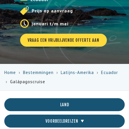
Prijs op aanvraag
januari t/m mei
VRAAG EEN VRIJBLIJVENDE OFFERTE AAN
Home
Bestemmingen
Latijns-Amerika
Ecuador
Galápagoscruise
LAND
VOORBEELDREIZEN