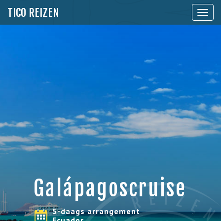
TICO REIZEN
Toon
naviga
Galápagoscruise
5-daags arrangement
Ecuador