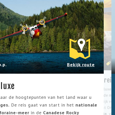
19 dagen
V
.p.
Bekijk route
Namibië reis
eluxe
Tijdens deze luxe r
verblijft u in de m
aar de hoogtepunten van het land waar u
van een heerlijk ve
ges.
De reis gaat van start in het
nationale
Andersson's at Ong
Moraine-meer
in de
Canadese Rocky
Twyfelfontein
, vl