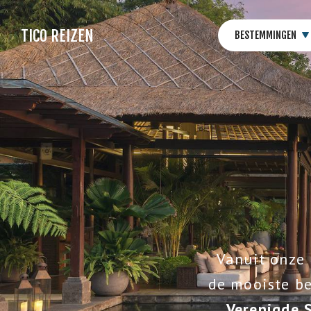
TICO REIZEN
BESTEMMINGEN
Vanuit onze 
de mooiste b
Verenigde 