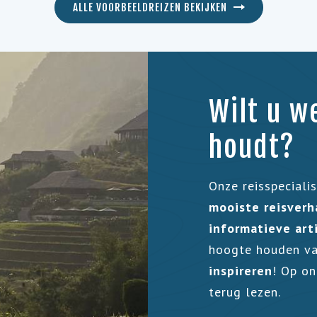
ALLE VOORBEELDREIZEN BEKIJKEN
Wilt u w
houdt?
Onze reisspeciali
mooiste reisverha
informatieve art
hoogte houden va
inspireren
! Op o
terug lezen.