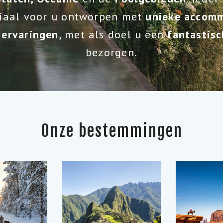
iaal voor u ontworpen met
unieke accomm
 ervaringen
, met als doel u een
fantastisc
bezorgen.
Onze bestemmingen