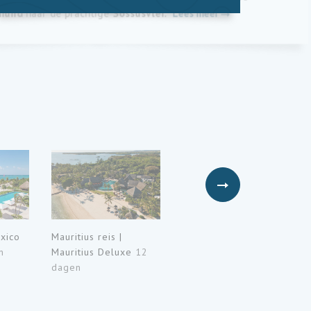
mund
naar de prachtige
Sossusvlei.
Lees meer
exico
Mauritius reis |
n
Mauritius Deluxe
12
dagen