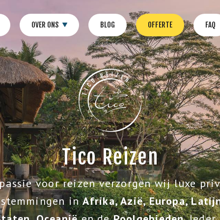
OVER ONS
BLOG
OFFERTE
FAQ
Tico Reizen
passie voor reizen verzorgen wij luxe pri
estemmingen in
Afrika, Azië, Europa, Lati
Staten, Oceanië
en de
Poolgebieden
. Iede