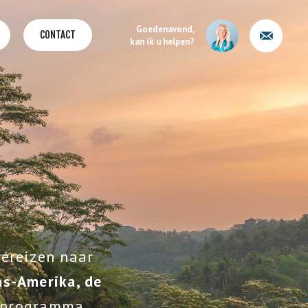
Goedenavond,
CONTACT
kan ik u helpen?
véreizen naar
jns-Amerika, de
r programma