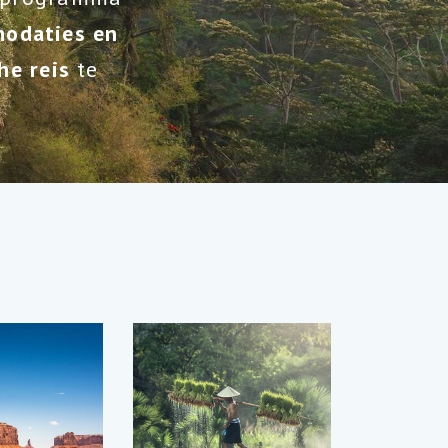
odaties en
he reis
te