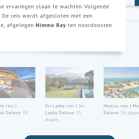
e ervaringen staan te wachten. Volgende
kustplaats
Swakop
. De reis wordt afgesloten met een
eve, afgelegen
Nimmo Bay
ten noordoosten
ë reis |
Sri Lanka reis | Sri
Mexico reis | M
ië Deluxe
19
Lanka Deluxe
15
Deluxe
18 dage
n
dagen