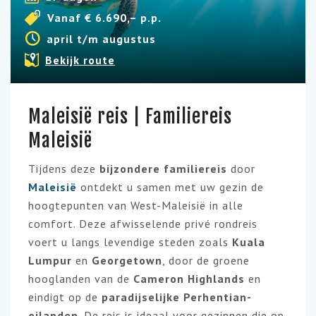
Vanaf € 6.690,– p.p.
april t/m augustus
Bekijk route
Maleisië reis | Familiereis
Maleisië
Tijdens deze
bijzondere
familiereis
door
Maleisië
ontdekt u samen met uw gezin de
hoogtepunten van West-Maleisië in alle
comfort. Deze afwisselende privé rondreis
voert u langs levendige steden zoals
Kuala
Lumpur
en
Georgetown
, door de groene
hooglanden van de
Cameron Highlands
en
eindigt op de
paradijselijke
Perhentian-
eilanden
. De reis is ideaal voor gezinnen die op