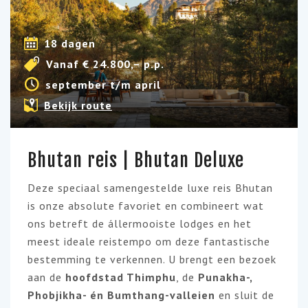
18 dagen
Vanaf € 24.800,– p.p.
september t/m april
Bekijk route
Bhutan reis | Bhutan Deluxe
Deze speciaal samengestelde luxe reis Bhutan
is onze absolute favoriet en combineert wat
ons betreft de állermooiste lodges en het
meest ideale reistempo om deze fantastische
bestemming te verkennen. U brengt een bezoek
aan de
hoofdstad Thimphu
, de
Punakha-,
Phobjikha- én Bumthang-valleien
en sluit de