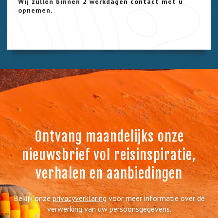
Wij zullen binnen 2 werkdagen contact met u
opnemen.
Ontvang maandelijks onze
nieuwsbrief vol reisinspiratie,
verhalen en aanbiedingen
Bekijk onze
privacyverklaring
voor meer informatie over de
verwerking van uw persoonsgegevens.