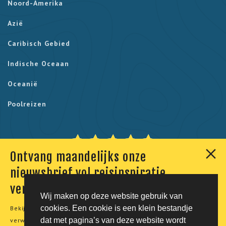
Noord-Amerika
Azië
Caribisch Gebied
Indische Oceaan
Oceanië
Poolreizen
Ontvang maandelijks onze
Onze klanten geven ons een 9,7. Berekend uit 230
nieuwsbrief vol reisinspiratie,
reviews.
verhalen en aanbiedingen
Wij maken op deze website gebruik van
cookies. Een cookie is een klein bestandje
Bekijk onze
privacyverklaring
voor meer informatie over de
© Tico Reizen 2026 - Privé-reizen op maat
dat met pagina’s van deze website wordt
verwerking van uw persoonsgegevens.