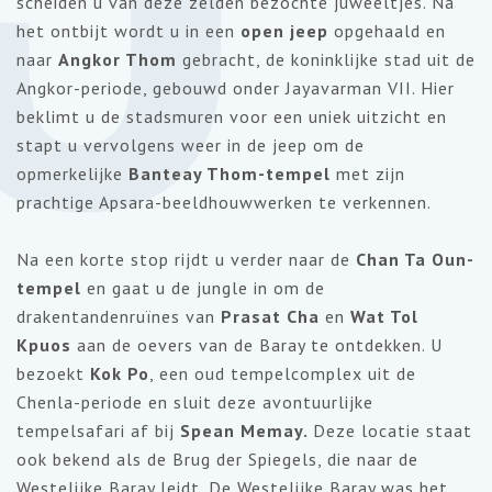
scheiden u van deze zelden bezochte juweeltjes. Na
het ontbijt wordt u in een
open jeep
opgehaald en
naar
Angkor
Thom
gebracht, de koninklijke stad uit de
Angkor-periode
, gebouwd onder
Jayavarman
VII. Hier
beklimt u de stadsmuren voor een uniek uitzicht en
stapt u vervolgens weer in de jeep om de
opmerkelijke
Banteay
Thom-tempel
met zijn
prachtige
Apsara-beeldhouwwerken
te verkennen.
Na een korte stop rijdt u verder naar de
Chan Ta
Oun-
tempel
en gaat u de jungle in om de
drakentandenruïnes
van
Prasat
Cha
en
Wat Tol
Kpuos
aan de oevers van de
Baray
te ontdekken. U
bezoekt
Kok Po
, een oud tempelcomplex uit de
Chenla-periode
en sluit deze avontuurlijke
tempelsafari af bij
Spean
Memay
.
Deze locatie staat
ook bekend als de Brug der Spiegels, die naar de
Westelijke
Baray
leidt. De Westelijke
Baray
was het