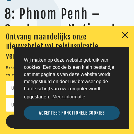
8
8: Phnom Penh –
Cardamom National
Ontvang maandelijks onze
Park
nieuwsbrief vol reisinspiratie,
verhalen en aanbiedingen
Wij maken op deze website gebruik van
cookies. Een cookie is een klein bestandje
Bekijk onze
privacyverklaring
voor meer informatie over de
Vandaag vervolgd u uw luxe reis Cambodja naar het
dat met pagina’s van deze website wordt
verwerking van uw persoonsgegevens.
bijzondere
Shinta Mani Wild
, gelegen in de
jungle
. U
meegestuurd en door uw browser op de
wordt bij uw verblijf in Phnom Penh door een
harde schrijf van uw computer wordt
vertegenwoordiger van het resort opgehaald voor een
opgeslagen.
Meer informatie
transfer naar het Cardamom National Park. Hier
verblijft u de komende nachten in een luxe
ACCEPTEER FUNCTIONELE COOKIES
uitgevoerde tent aan de oevers van een rivier. Tijdens
uw verblijf in het exclusieve Shinta Mani Wild zijn alle
maaltijden, drankjes, privé-excursies en privé-