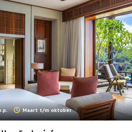
p.p.
Maart t/m oktober