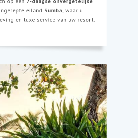
ich op een
7-daagse onvergetelijke
 ongerepte eiland
Sumba
, waar u
ving en luxe service van uw resort.