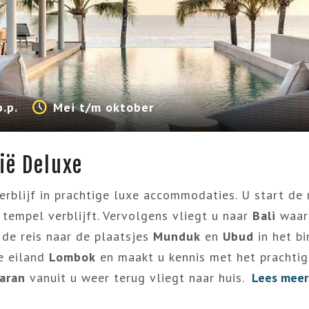
p.p.
Mei t/m oktober
ië Deluxe
erblijf in prachtige luxe accommodaties. U start de 
tempel verblijft. Vervolgens vliegt u naar
Bali
waar 
 de reis naar de plaatsjes
Munduk
en
Ubud
in het bi
te eiland
Lombok
en maakt u kennis met het prachtig
baran
vanuit u weer terug vliegt naar huis.
Lees mee