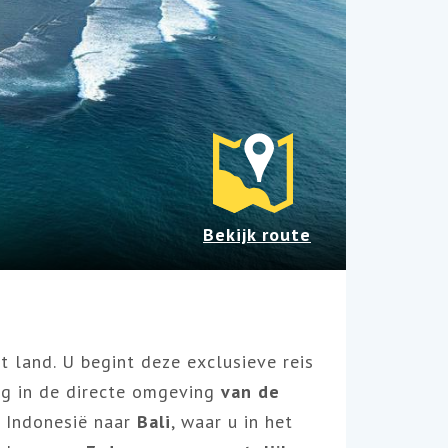
Bekijk route
 land. U begint deze exclusieve reis
ng
in de
directe
omgeving
van de
r Indonesië naar
Bali
, waar
u in het