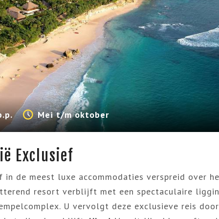
p.p.
Mei t/m oktober
ië Exclusief
f in de meest luxe accommodaties verspreid over het
itterend resort verblijft met
een
spectaculaire
liggi
empelcomplex. U vervolgt deze exclusieve reis doo