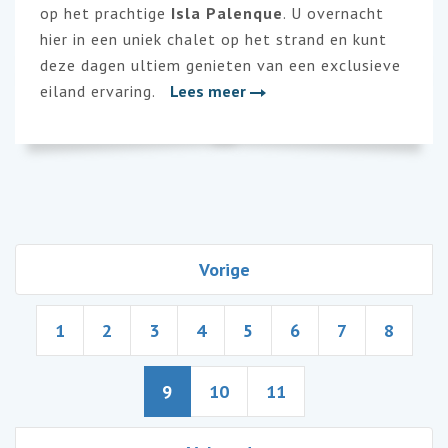
op het prachtige
Isla Palenque
. U overnacht
hier in een uniek chalet op het strand en kunt
deze dagen ultiem genieten van een exclusieve
eiland ervaring.
Lees meer
Vorige
1
2
3
4
5
6
7
8
9
10
11