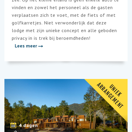
vinden en zowel het personeel als de gasten
verplaatsen zich te voet, met de fiets of met
golfkarretjes
. Niet verwonderlijk dat deze
lodge met zijn unieke concept en alle geboden
privacy in is trek bij beroemdheden
!
Lees meer
A
T
U
N
I
E
K
R
R
A
N
G
E
M
E
N
4 dagen