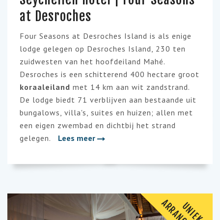
at Desroches
Four Seasons at Desroches Island is als enige
lodge gelegen op Desroches Island, 230 ten
zuidwesten van het hoofdeiland Mahé.
Desroches is een schitterend 400 hectare groot
koraaleiland
met 14 km aan wit zandstrand.
De lodge biedt 71 verblijven aan bestaande uit
bungalows, villa's, suites en huizen; allen met
een eigen zwembad en dichtbij het strand
gelegen.
Lees meer
U
N
I
E
K
R
R
A
N
G
E
M
E
N