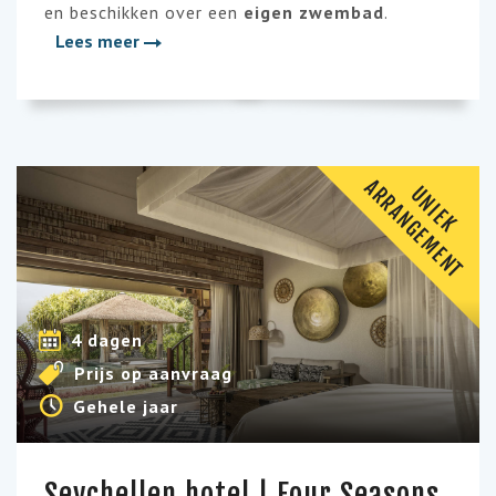
en beschikken over een
eigen zwembad
.
Lees meer
A
T
U
N
I
E
K
R
R
A
N
G
E
M
E
N
4 dagen
Prijs op aanvraag
Gehele jaar
Seychellen hotel | Four Seasons