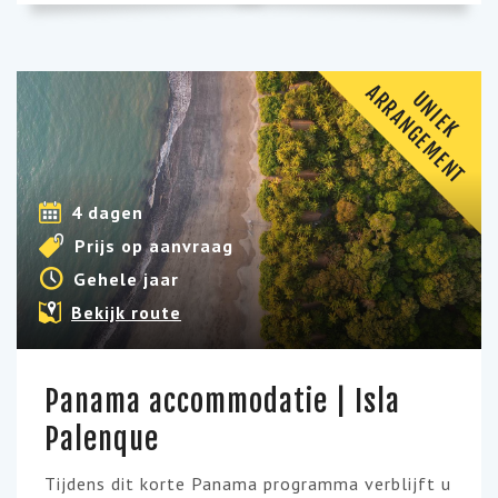
A
T
U
N
I
E
K
R
R
A
N
G
E
M
E
N
4 dagen
Prijs op aanvraag
Gehele jaar
Bekijk route
Panama accommodatie | Isla
Palenque
Tijdens dit korte Panama programma verblijft u