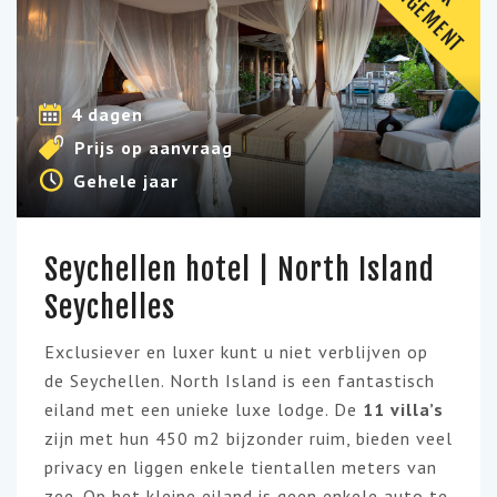
A
T
4 dagen
Prijs op aanvraag
Gehele jaar
Seychellen hotel | North Island
Seychelles
Exclusiever en luxer kunt u niet verblijven op
de Seychellen. North Island is een fantastisch
eiland met een unieke luxe lodge. De
11 villa’s
zijn met hun 450 m2 bijzonder ruim, bieden veel
privacy en liggen enkele tientallen meters van
zee. Op het kleine eiland is geen enkele auto te