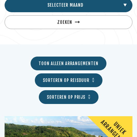
SELECTEER MAAND
ZOEKEN
TOON ALLEEN ARRANGEMENTEN
SORTEREN OP REISDUUR
SORTEREN OP PRIJS
A
T
U
N
I
E
K
R
R
A
N
G
E
M
E
N