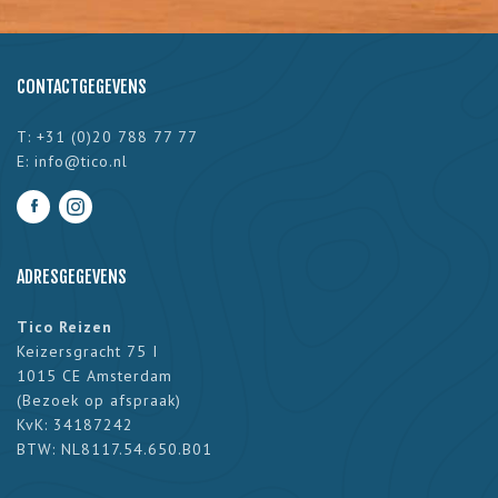
CONTACTGEGEVENS
T: +31 (0)20 788 77 77
E:
info@tico.nl
ADRESGEGEVENS
Tico Reizen
Keizersgracht 75 I
1015 CE Amsterdam
(
Bezoek op afspraak
)
KvK: 34187242
BTW: NL8117.54.650.B01