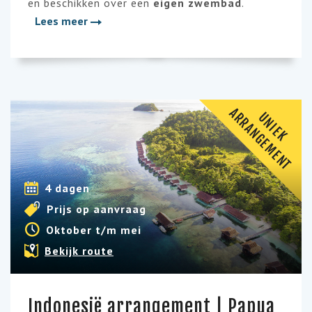
en beschikken over een
eigen zwembad
.
Lees meer
A
T
U
N
I
E
K
R
R
A
N
G
E
M
E
N
4 dagen
Prijs op aanvraag
Oktober t/m mei
Bekijk route
Indonesië arrangement | Papua