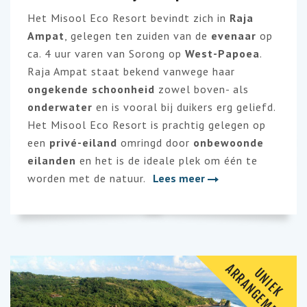
Het Misool Eco Resort bevindt zich in
Raja
Ampat
, gelegen ten zuiden van de
evenaar
op
ca. 4 uur varen van Sorong op
West-Papoea
.
Raja Ampat staat bekend vanwege haar
ongekende schoonheid
zowel boven- als
onderwater
en is vooral bij duikers erg geliefd.
Het Misool Eco Resort is prachtig gelegen op
een
privé-eiland
omringd door
onbewoonde
eilanden
en het is de ideale plek om één te
worden met de natuur.
Lees meer
A
T
U
N
I
E
K
R
R
A
N
G
E
M
E
N