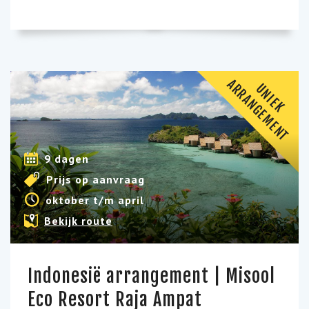
A
T
U
N
I
E
K
R
R
A
N
G
E
M
E
N
9 dagen
Prijs op aanvraag
oktober t/m april
Bekijk route
Indonesië arrangement | Misool
Eco Resort Raja Ampat