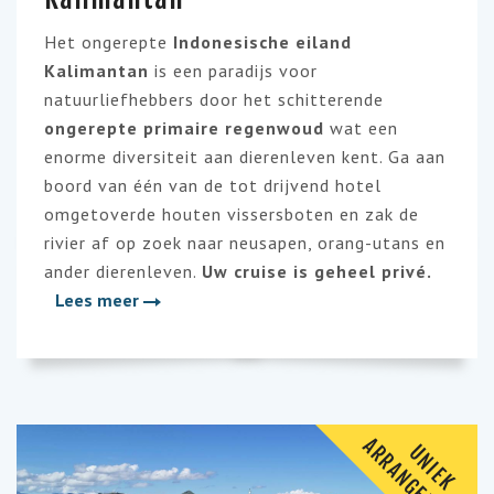
Het ongerepte
Indonesische eiland
Kalimantan
is een paradijs voor
natuurliefhebbers door het schitterende
ongerepte primaire regenwoud
wat een
enorme diversiteit aan dierenleven kent. Ga aan
boord van één van de tot drijvend hotel
omgetoverde houten vissersboten en zak de
rivier af op zoek naar neusapen, orang-utans en
ander dierenleven.
Uw cruise is geheel privé.
Lees meer
A
T
U
N
I
E
K
R
R
A
N
G
E
M
E
N