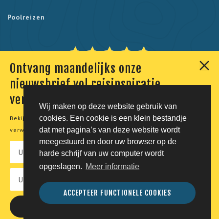
Poolreizen
Ontvang maandelijks onze
Onze klanten geven ons een 9,7. Berekend uit 230
nieuwsbrief vol reisinspiratie,
reviews.
verhalen en aanbiedingen
Wij maken op deze website gebruik van
cookies. Een cookie is een klein bestandje
Bekijk onze
privacyverklaring
voor meer informatie over de
© Tico Reizen 2026 - Privé-reizen op maat
dat met pagina’s van deze website wordt
verwerking van uw persoonsgegevens.
meegestuurd en door uw browser op de
Developing magic by
harde schrijf van uw computer wordt
opgeslagen.
Meer informatie
Vacatures
Privacy
Voorwaarden
Disclaimer
ACCEPTEER FUNCTIONELE COOKIES