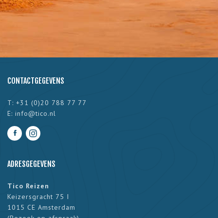
CONTACTGEGEVENS
T: +31 (0)20 788 77 77
E:
info@tico.nl
ADRESGEGEVENS
Tico Reizen
Keizersgracht 75 I
1015 CE Amsterdam