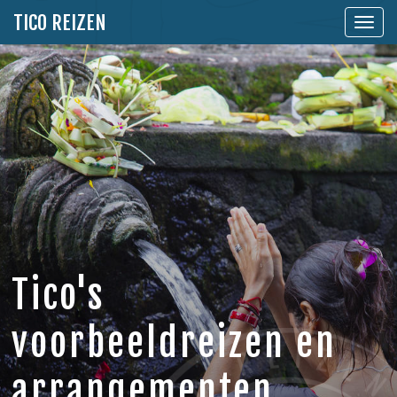
TICO REIZEN
Toon
naviga
Tico's
voorbeeldreizen en
arrangementen