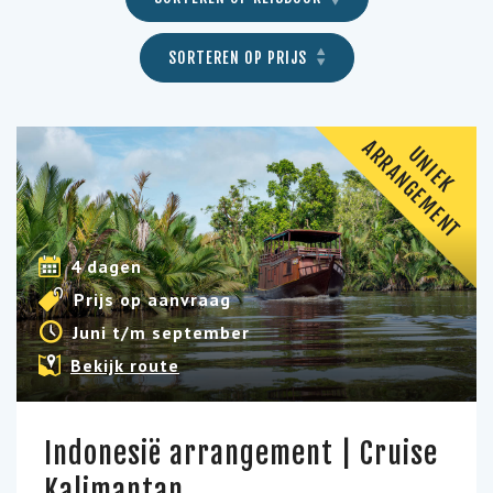
SORTEREN OP PRIJS
A
T
U
N
I
E
K
R
R
A
N
G
E
M
E
N
4 dagen
Prijs op aanvraag
Juni t/m september
Bekijk route
Indonesië arrangement | Cruise
Kalimantan