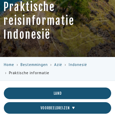
Praktische
reisinformatie
Indonesië
Home
Bestemmingen
Azië
Indonesië
Praktische informatie
LAND
VOORBEELDREIZEN