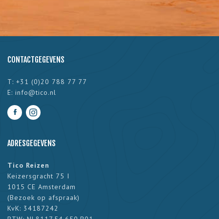
CONTACTGEGEVENS
T: +31 (0)20 788 77 77
E:
info@tico.nl
ADRESGEGEVENS
Tico Reizen
Keizersgracht 75 I
1015 CE Amsterdam
(
Bezoek op afspraak
)
KvK: 34187242
BTW: NL8117.54.650.B01