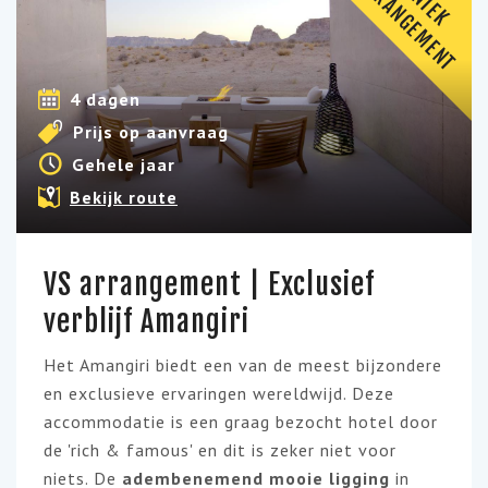
A
T
U
N
I
E
K
R
R
A
N
G
E
M
E
N
4 dagen
Prijs op aanvraag
Gehele jaar
Bekijk route
VS arrangement | Exclusief
verblijf Amangiri
Het Amangiri biedt een van de meest bijzondere
en exclusieve ervaringen wereldwijd. Deze
accommodatie is een graag bezocht hotel door
de 'rich & famous' en dit is zeker niet voor
niets. De
adembenemend mooie ligging
in