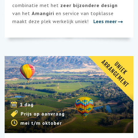
combinatie met het
zeer bijzondere design
van het
Amangiri
en service van topklasse
maakt deze plek werkelijk uniek!
Lees meer
A
T
U
N
I
E
K
R
R
A
N
G
E
M
E
N
1 dag
Prijs op aanvraag
mei t/m oktober