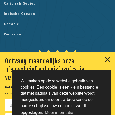
Caribisch Gebied
Indische Oceaan
Oceanië
Poolreizen
Ontvang maandelijks onze
Onze klanten geven ons een 9,7. Berekend uit 230
nieuwsbrief vol reisinspiratie,
reviews.
verhalen en aanbiedingen
Wij maken op deze website gebruik van
cookies. Een cookie is een klein bestandje
Bekijk onze
privacyverklaring
voor meer informatie over de
© Tico Reizen 2026 - Privé-reizen op maat
dat met pagina’s van deze website wordt
verwerking van uw persoonsgegevens.
meegestuurd en door uw browser op de
Developing magic by
harde schrijf van uw computer wordt
opgeslagen.
Meer informatie