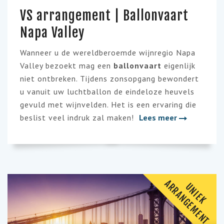
VS arrangement | Ballonvaart
Napa Valley
Wanneer u de wereldberoemde wijnregio Napa
Valley bezoekt mag een
ballonvaart
eigenlijk
niet ontbreken. Tijdens zonsopgang bewondert
u vanuit uw luchtballon de eindeloze heuvels
gevuld met wijnvelden. Het is een ervaring die
beslist veel indruk zal maken!
Lees meer
A
T
U
N
I
E
K
R
R
A
N
G
E
M
E
N