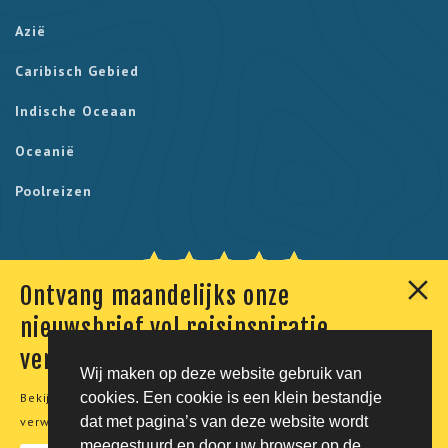
Azië
Caribisch Gebied
Indische Oceaan
Oceanië
Poolreizen
Ontvang maandelijks onze
Onze klanten geven ons een 9,7. Berekend uit 230
nieuwsbrief vol reisinspiratie,
reviews.
verhalen en aanbiedingen
Wij maken op deze website gebruik van
cookies. Een cookie is een klein bestandje
Bekijk onze
privacyverklaring
voor meer informatie over de
© Tico Reizen 2026 - Privé-reizen op maat
dat met pagina’s van deze website wordt
verwerking van uw persoonsgegevens.
meegestuurd en door uw browser op de