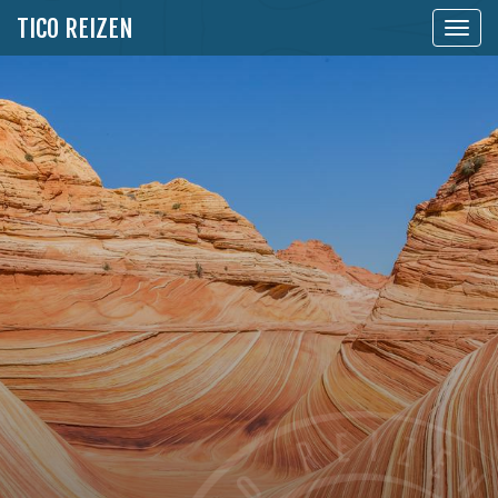
TICO REIZEN
Toon
naviga