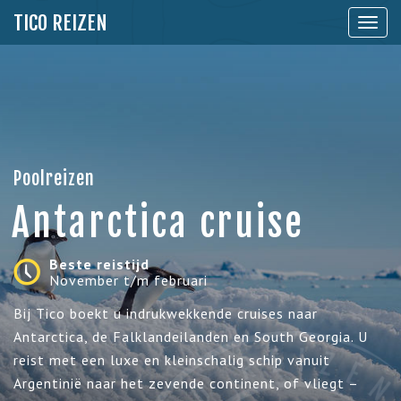
TICO REIZEN
Toon
naviga
Poolreizen
Antarctica cruise
Beste reistijd
November t/m februari
Bij Tico boekt u indrukwekkende cruises naar
Antarctica, de Falklandeilanden en South Georgia. U
reist met een luxe en kleinschalig schip vanuit
Argentinië naar het zevende continent, of vliegt –