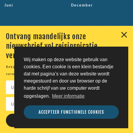
Juni
December
BESTEMMINGEN
Ontvang maandelijks onze
Afrika
nieuwsbrief vol reisinspiratie,
Europa
verhalen en aanbiedingen
Wij maken op deze website gebruik van
Latijns-Amerika
cookies. Een cookie is een klein bestandje
Bekijk onze
privacyverklaring
voor meer informatie over de
dat met pagina’s van deze website wordt
verwerking van uw persoonsgegevens.
Noord-Amerika
meegestuurd en door uw browser op de
harde schrijf van uw computer wordt
Azië
opgeslagen.
Meer informatie
Caribisch Gebied
ACCEPTEER FUNCTIONELE COOKIES
Indische Oceaan
Oceanië