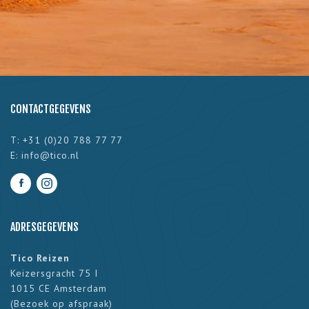
CONTACTGEGEVENS
T: +31 (0)20 788 77 77
E:
info@tico.nl
ADRESGEGEVENS
Tico Reizen
Keizersgracht 75 I
1015 CE Amsterdam
(
Bezoek op afspraak
)