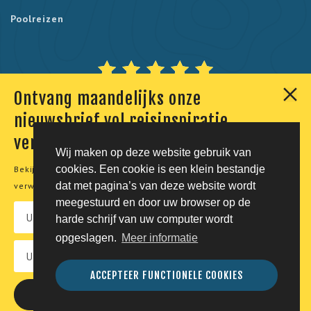
Poolreizen
Ontvang maandelijks onze
Onze klanten geven ons een 9,7. Berekend uit 230
nieuwsbrief vol reisinspiratie,
reviews.
verhalen en aanbiedingen
Wij maken op deze website gebruik van
cookies. Een cookie is een klein bestandje
Bekijk onze
privacyverklaring
voor meer informatie over de
© Tico Reizen 2026 - Privé-reizen op maat
dat met pagina’s van deze website wordt
verwerking van uw persoonsgegevens.
meegestuurd en door uw browser op de
Developing magic by
harde schrijf van uw computer wordt
opgeslagen.
Meer informatie
Vacatures
Privacy
Voorwaarden
Disclaimer
ACCEPTEER FUNCTIONELE COOKIES