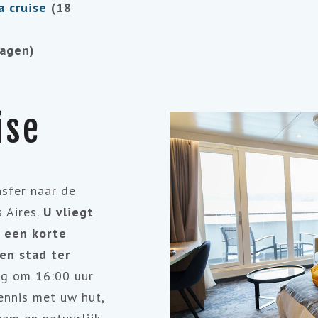
a cruise
(18
agen)
ise
nsfer naar de
 Aires.
U vliegt
r een korte
en stad ter
ng om 16:00 uur
ennis met uw hut,