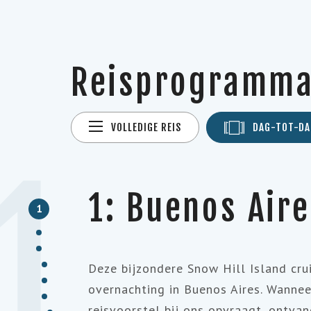
Reisprogramm
VOLLEDIGE REIS
DAG-TOT-DA
1
1: Buenos Air
1
Deze bijzondere Snow Hill Island cru
overnachting in Buenos Aires. Wannee
reisvoorstel bij ons opvraagt, ontvan