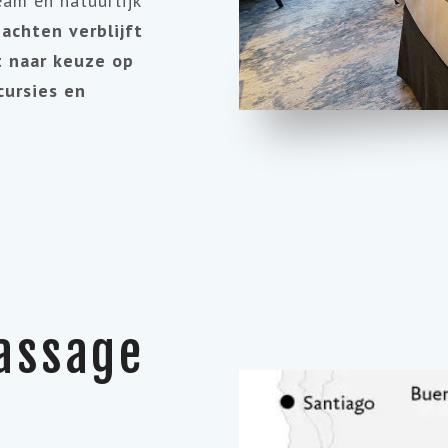
eam en natuurlijk
chten verblijft
t naar keuze op
cursies en
Passage