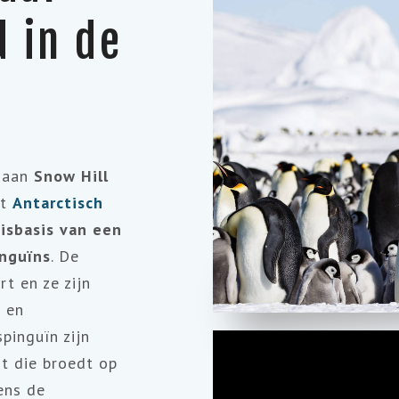
d in de
 aan
Snow Hill
et
Antarctisch
isbasis van een
inguïns
. De
rt en ze zijn
 en
pinguïn zijn
rt die broedt op
dens de