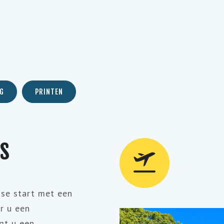
a
G
PRINTEN
es
ise start met een
r u een
gt u een