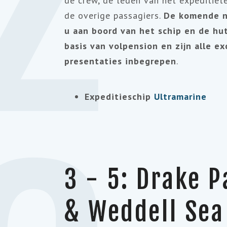
de crew, de leden van het expeditiet
de overige passagiers.
De komende na
u aan boord van het schip en de hu
basis van volpension en zijn alle ex
presentaties inbegrepen
.
Expeditieschip
Ultramarine
3 - 5: Drake 
& Weddell Sea