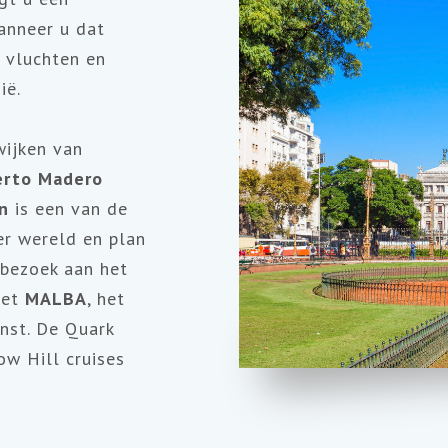
anneer u dat
 vluchten en
ië.
wijken van
erto Madero
on
is een van de
r wereld en plan
 bezoek aan het
et
MALBA
, het
nst. De Quark
ow Hill cruises