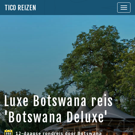
TICO REIZEN
Toon
naviga
Luxe Botswana reis
'Botswana Deluxe'
12-daagse rondreis door Botswana