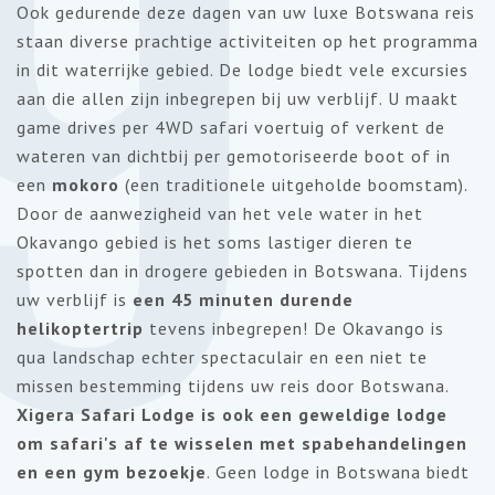
9
Ook gedurende deze dagen van uw luxe Botswana reis
staan diverse prachtige activiteiten op het programma
in dit waterrijke gebied. De lodge biedt vele excursies
aan die allen zijn inbegrepen bij uw verblijf. U maakt
game drives per 4WD safari voertuig of verkent de
wateren van dichtbij per gemotoriseerde boot of in
een
mokoro
(een traditionele uitgeholde boomstam).
Door de aanwezigheid van het vele water in het
Okavango gebied is het soms lastiger dieren te
spotten dan in drogere gebieden in Botswana. Tijdens
uw verblijf is
een 45 minuten durende
helikoptertrip
tevens inbegrepen! De Okavango is
qua landschap echter spectaculair en een niet te
missen bestemming tijdens uw reis door Botswana.
Xigera Safari Lodge is ook een geweldige lodge
om safari's af te wisselen met spabehandelingen
en een gym bezoekje
. Geen lodge in Botswana biedt