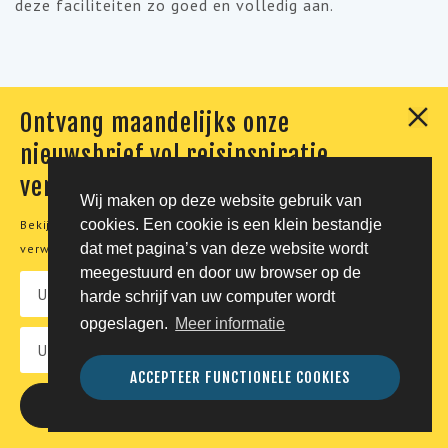
deze faciliteiten zo goed en volledig aan.
Ontvang maandelijks onze
nieuwsbrief vol reisinspiratie,
verhalen en aanbiedingen
Wij maken op deze website gebruik van
cookies. Een cookie is een klein bestandje
Bekijk onze
privacyverklaring
voor meer informatie over de
dat met pagina’s van deze website wordt
verwerking van uw persoonsgegevens.
meegestuurd en door uw browser op de
harde schrijf van uw computer wordt
opgeslagen.
Meer informatie
ACCEPTEER FUNCTIONELE COOKIES
11