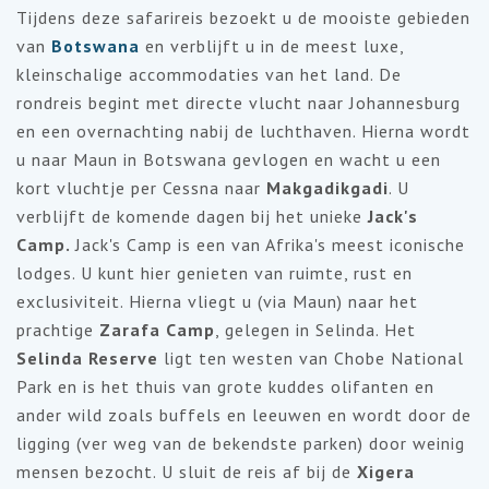
Tijdens deze safarireis bezoekt u de mooiste gebieden
van
Botswana
en verblijft u in de meest luxe,
kleinschalige accommodaties van het land. De
rondreis begint met directe vlucht naar Johannesburg
en een overnachting nabij de luchthaven. Hierna wordt
u naar Maun in Botswana gevlogen en wacht u een
kort vluchtje per Cessna naar
Makgadikgadi
. U
verblijft de komende dagen bij het unieke
Jack's
Camp.
Jack's Camp is
een
van
Afrika's
meest
iconische
lodges. U
kunt
hier
genieten
van
ruimte
, rust en
exclusiviteit.
Hierna vliegt u (via Maun) naar het
prachtige
Zarafa Camp
, gelegen in Selinda. Het
Selinda Reserve
ligt ten westen van Chobe National
Park en is het thuis van grote kuddes olifanten en
ander wild zoals buffels en leeuwen en wordt door de
ligging (ver weg van de bekendste parken) door weinig
mensen bezocht. U sluit de reis af bij de
Xigera