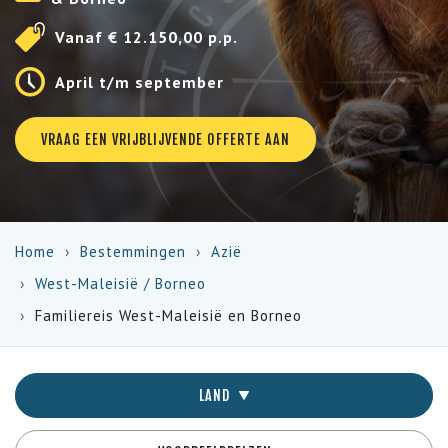
Vanaf € 12.150,00 p.p.
April t/m september
VRAAG EEN VRIJBLIJVENDE OFFERTE AAN
Home
Bestemmingen
Azië
West-Maleisië
/
Borneo
Familiereis West-Maleisië en Borneo
LAND