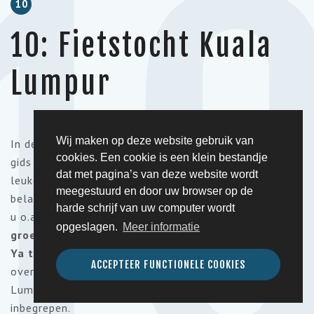
1
10
10: Fietstocht Kuala
Lumpur
Wij maken op deze website gebruik van
In de ochtend trekt u er onder begeleiding van een
cookies. Een cookie is een klein bestandje
gids met de fiets op uit in Kuala Lumpur. Tijdens deze
dat met pagina’s van deze website wordt
leuke privétocht brengt u een bezoek aan een aantal
meegestuurd en door uw browser op de
belangrijke bezienswaardigheden van de stad. Zo gaat
harde schrijf van uw computer wordt
u o.a. naar de
Petronas
Towers
, bezoekt u de
opgeslagen.
Meer informatie
groente- en fruitmarkt in Chow Kit
en de
Sin
Sze
Ya tempel.
Uw gids zal u uiteraard alles vertellen
ACCEPTEER FUNCTIONELE COOKIES
over het leven in stad en de geschiedenis van Kuala
Lumpur. Een uitgebreide Maleisisch/Indisch brunch is
inbegrepen.