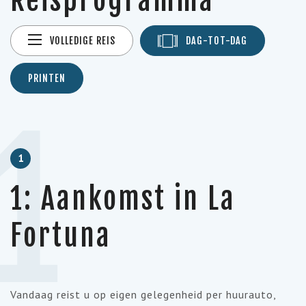
Reisprogramma
VOLLEDIGE REIS
DAG-TOT-DAG
PRINTEN
1
1
1: Aankomst in La
Fortuna
Vandaag reist u op eigen gelegenheid per huurauto,