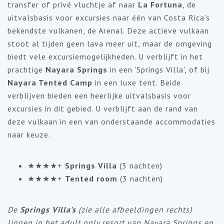
transfer of privé vluchtje af naar
La Fortuna
, de
uitvalsbasis voor excursies naar één van Costa Rica’s
bekendste vulkanen, de Arenal. Deze actieve vulkaan
stoot al tijden geen lava meer uit, maar de omgeving
biedt vele excursiemogelijkheden. U verblijft in het
prachtige
Nayara Springs
in een 'Springs Villa', of bij
Nayara Tented Camp
in een luxe tent. Beide
verblijven bieden een heerlijke uitvalsbasis voor
excursies in dit gebied. U verblijft aan de rand van
deze vulkaan in een van onderstaande accommodaties
naar keuze.
★★★★+
Springs Villa
(3 nachten)
★★★★+
Tented room
(3 nachten)
De
Springs Villa's
(zie alle afbeeldingen rechts)
liggen in het adult only resort van Nayara Springs en