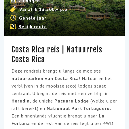
20 dagen
Vanaf € 13.500,– p.p.
Gehele jaar
Bekijk route
Costa Rica reis | Natuurreis
Costa Rica
Deze rondreis brengt u langs de mooiste
natuurparken van Costa Rica
! Natuur en het
verblijven in de mooiste (eco) lodges staat
centraal. U
begint de reis met een verblijf in
Heredia,
de unieke
Pacuare Lodge
(welke u per
raft bereikt) en
Nationaal Park Tortuguero.
Een binnenlands vluchtje brengt u naar
L
a
Fortuna
en de rest van de reis legt u per 4WD