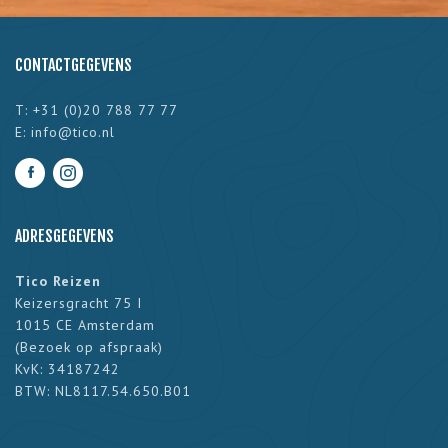
CONTACTGEGEVENS
T: +31 (0)20 788 77 77
E:
info@tico.nl
ADRESGEGEVENS
Tico Reizen
Keizersgracht 75 I
1015 CE Amsterdam
(
Bezoek op afspraak
)
KvK: 34187242
BTW: NL8117.54.650.B01