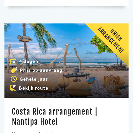
A
T
U
N
I
E
K
R
R
A
N
G
E
M
E
N
4 dagen
Prijs op aanvraag
Gehele jaar
Bekijk route
Costa Rica arrangement |
Nantipa Hotel