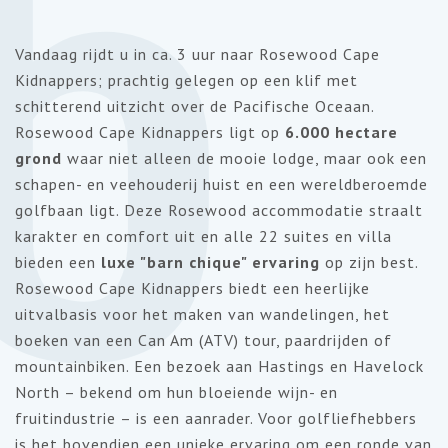
6
Vandaag rijdt u in ca. 3 uur naar Rosewood Cape
Kidnappers; prachtig gelegen op een klif met
schitterend uitzicht over de Pacifische Oceaan.
Rosewood Cape Kidnappers ligt op
6.000 hectare
grond
waar niet alleen de mooie lodge, maar ook een
schapen- en veehouderij huist en een wereldberoemde
golfbaan ligt. Deze Rosewood accommodatie straalt
karakter en comfort uit en alle 22 suites en villa
bieden een
luxe "barn chique" ervaring
op zijn best.
Rosewood Cape Kidnappers biedt een heerlijke
uitvalbasis voor het maken van wandelingen, het
boeken van een Can Am (ATV) tour, paardrijden of
mountainbiken. Een bezoek aan Hastings en Havelock
North – bekend om hun bloeiende wijn- en
fruitindustrie – is een aanrader. Voor golfliefhebbers
is het bovendien een unieke ervaring om een ronde van