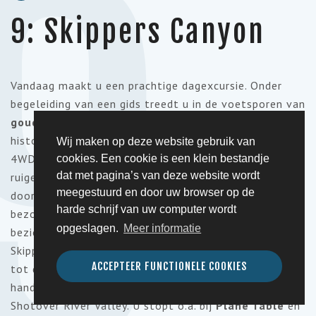
9
9: Skippers Canyon
Vandaag maakt u een prachtige dagexcursie. Onder
begeleiding
van
een
gids
treedt
u in de
voetsporen
van
goudzoekers
tijdens
een
verkenning
van de
historische
Skippers Canyon. In de
ochtend
wordt
u per
Wij maken op deze website gebruik van
4WD
opgehaald
door
een
privé
gids
,
waarmee
u
naar
de
cookies. Een cookie is een klein bestandje
dat met pagina’s van deze website wordt
ruige
Skippers-
weg
wordt gereden
. Uw
gids
navigeert
u
meegestuurd en door uw browser op de
door de
ontzagwekkende
Skippers Canyon,
waar
u
een
harde schrijf van uw computer wordt
bezoek
brengt
aan
enkele
historische
opgeslagen.
Meer informatie
bezienswaardigheden
zoals
de
hangbrug
en
het
stadje
Skippers.
Skippers Canyon Road
behoort
volgens
vele
ACCEPTEER FUNCTIONELE COOKIES
tot de
mooiste
wegen
ter
wereld
. Over
deze
met de
hand
gehakte
weg
reist
u
naar
de
steile
kliffen
van de
Shotover
River Valley. U
stopt
o.a.
bij
Plane Table
en