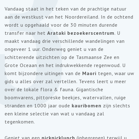
3
Vandaag staat in het teken van de prachtige natuur
aan de westkust van het Noordereiland. In de ochtend
wordt u opgehaald voor de 30 minuten durende
transfer naar het
Arataki
bezoekerscentrum
. U
maakt vandaag drie verschillende wandelingen van
ongeveer 1 uur. Onderweg geniet u van de
schitterende uitzichten op de Tasmaanse Zee en
Grote Oceaan en het indrukwekkende regenwoud. U
komt bijzondere uitingen van de
Maori
tegen, waar uw
gids u alles over zal vertellen. Tevens leert u meer
over de lokale flora & fauna. Gigantische
boomvarens, pittoreske beekjes, watervallen, ruige
stranden en 1000 jaar oude
kauribomen
zijn slechts
een kleine selectie van wat u vandaag zal
tegenkomen.
Geniet van een
picknicklunch
(inbegrepen) terwijl u