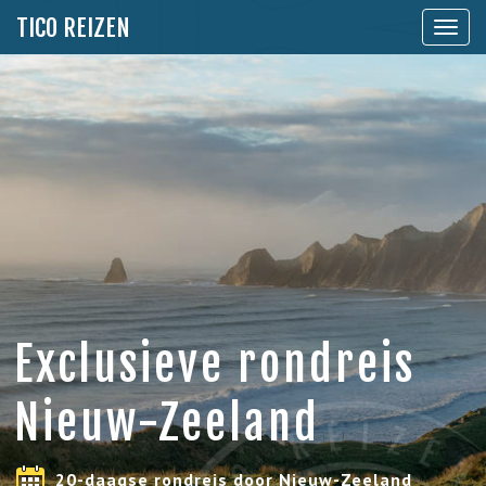
TICO REIZEN
Toon
naviga
Exclusieve rondreis
Nieuw-Zeeland
20-daagse rondreis door Nieuw-Zeeland