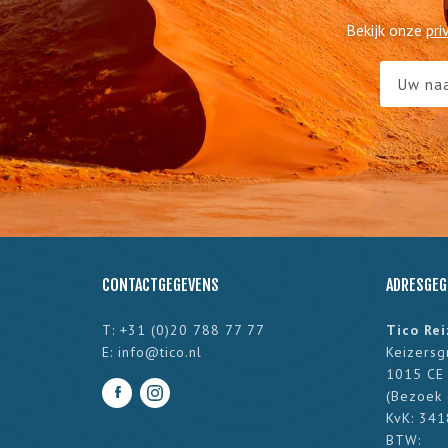
Bekijk onze
pri
CONTACTGEGEVENS
ADRESGEG
T: +31 (0)20 788 77 77
Tico Re
E:
info@tico.nl
Keizersg
1015 CE
(
Bezoek 
KvK: 34
BTW: