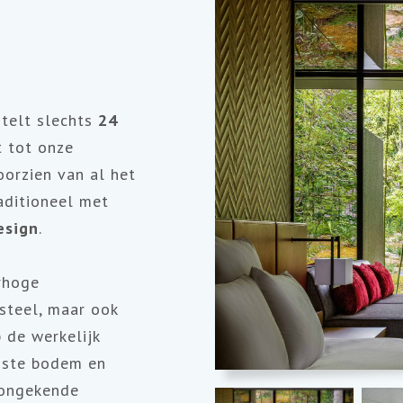
 telt slechts
24
t tot onze
oorzien van al het
aditioneel met
esign
.
rhoge
asteel, maar ook
 de werkelijk
moste bodem en
 ongekende