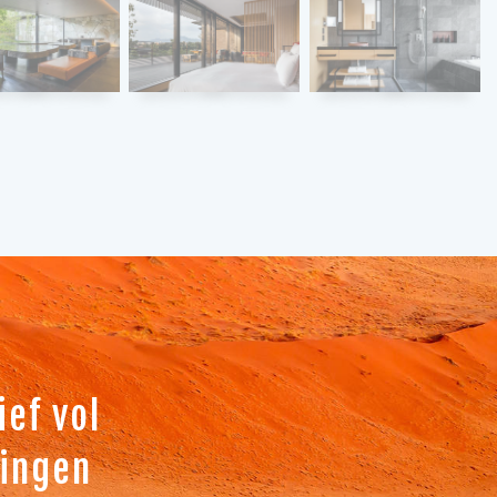
ef vol
dingen