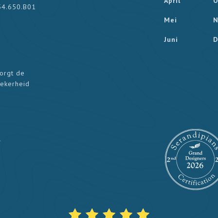
April
O
54.650.B01
Mei
N
Juni
D
zorgt de
zekerheid