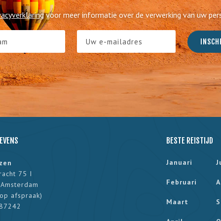
vacyverklaring
voor meer informatie over de verwerking van uw pe
EVENS
BESTE REISTIJD
Januari
J
izen
racht 75 I
Februari
A
 Amsterdam
op afspraak
)
Maart
S
187242