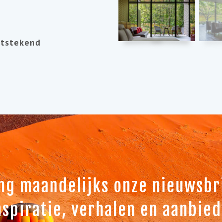
itstekend
ng maandelijks onze nieuwsbri
nspiratie, verhalen en aanbie