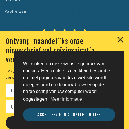
Poolreizen
Ontvang maandelijks onze
Onze klanten geven ons een 9,7. Berekend uit 230
nieuwsbrief vol reisinspiratie,
reviews.
verhalen en aanbiedingen
Wij maken op deze website gebruik van
cookies. Een cookie is een klein bestandje
Bekijk onze
privacyverklaring
voor meer informatie over de
© Tico Reizen 2026 - Privé-reizen op maat
dat met pagina’s van deze website wordt
verwerking van uw persoonsgegevens.
meegestuurd en door uw browser op de
Developing magic by
harde schrijf van uw computer wordt
opgeslagen.
Meer informatie
Vacatures
Privacy
Voorwaarden
Disclaimer
ACCEPTEER FUNCTIONELE COOKIES