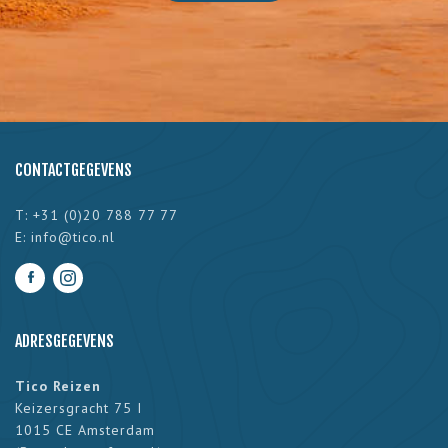
CONTACTGEGEVENS
T: +31 (0)20 788 77 77
E:
info@tico.nl
ADRESGEGEVENS
Tico Reizen
Keizersgracht 75 I
1015 CE Amsterdam