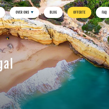
OVER ONS
BLOG
OFFERTE
FAQ
gal