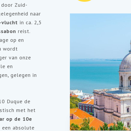
 door Zuid-
 gelegenheid naar
-vlucht
in ca. 2,5
issabon
reist.
age op en
u wordt
ger van onze
lle en
gen, gelegen in
H10 Duque de
stisch met het
ar op de 10e
s een absolute