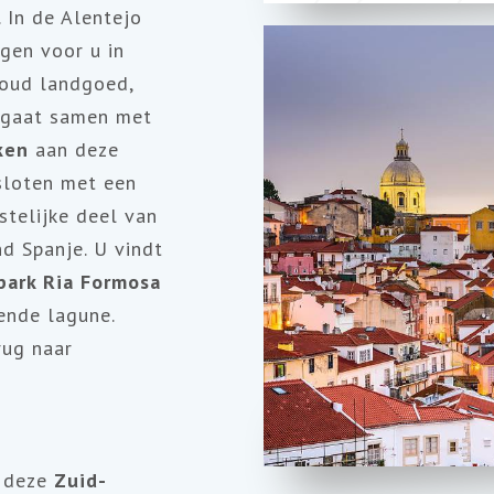
. In de Alentejo
gen voor u in
 oud landgoed,
 gaat samen met
jken
aan deze
sloten met een
stelijke deel van
nd Spanje. U vindt
park Ria Formosa
ende lagune.
rug naar
 deze
Zuid-