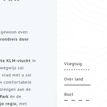
er gewoon even
rondreis door
cte KLM-vlucht
in
Vliegtuig
wegwijs zal
 stad met u zal
Over land
uw comfortabele
 brengen aan de
Boot
 Park
én de
jo regio,
met