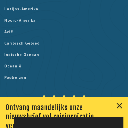
Latijns-Amerika
Noord-Amerika
Azië
Caribisch Gebied
Indische Oceaan
Oceanië
Poolreizen
Ontvang maandelijks onze
Onze klanten geven ons een 9,7. Berekend uit 230
nieuwsbrief vol reisinspiratie,
reviews.
verhalen en aanbiedingen