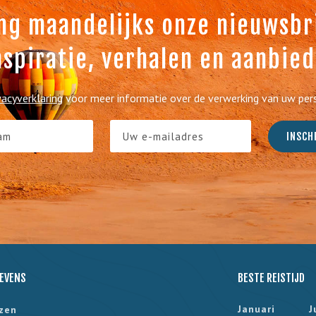
ng maandelijks onze nieuwsbri
nspiratie, verhalen en aanbie
vacyverklaring
voor meer informatie over de verwerking van uw pe
EVENS
BESTE REISTIJD
Januari
J
izen