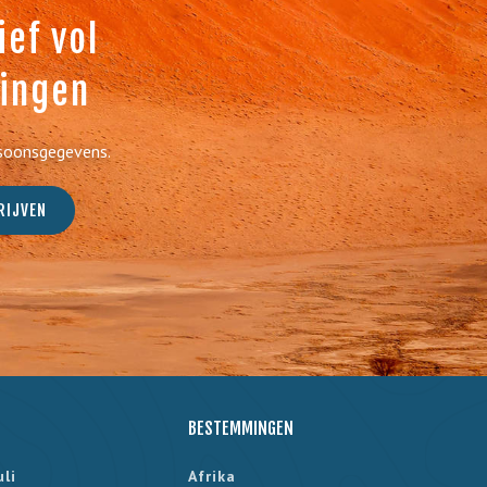
ef vol
dingen
rsoonsgegevens.
BESTEMMINGEN
uli
Afrika