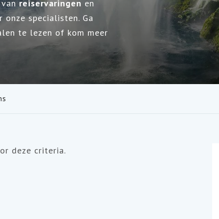
g van
reiservaringen
en
 onze specialisten. Ga
alen te lezen of kom meer
ns
r deze criteria.