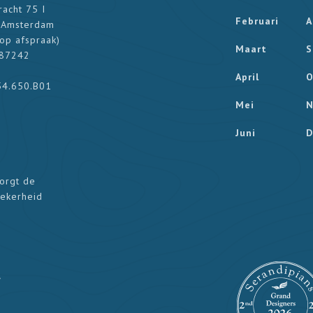
racht 75 I
Februari
A
 Amsterdam
op afspraak
)
Maart
S
187242
April
O
54.650.B01
Mei
N
Juni
D
zorgt de
zekerheid