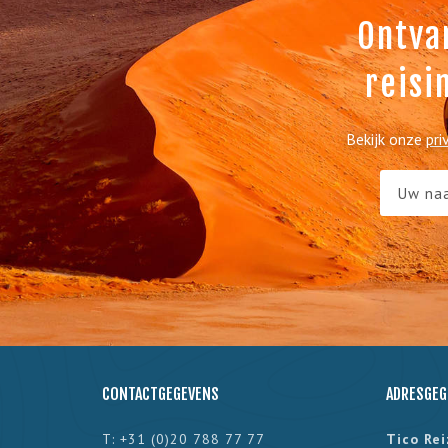
Ontva
reisi
Bekijk onze
pri
CONTACTGEGEVENS
ADRESGEG
T: +31 (0)20 788 77 77
Tico Re