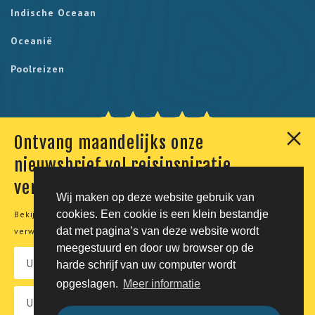
Indische Oceaan
Oceanië
Poolreizen
Ontvang maandelijks onze
Onze klanten geven ons een 9,7. Berekend uit 230
nieuwsbrief vol reisinspiratie,
reviews.
verhalen en aanbiedingen
Wij maken op deze website gebruik van
cookies. Een cookie is een klein bestandje
Bekijk onze
privacyverklaring
voor meer informatie over de
© Tico Reizen 2026 - Privé-reizen op maat
dat met pagina’s van deze website wordt
verwerking van uw persoonsgegevens.
meegestuurd en door uw browser op de
Developing magic by
harde schrijf van uw computer wordt
opgeslagen.
Meer informatie
Vacatures
Privacy
Voorwaarden
Disclaimer