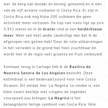
wel ‘de berg van donder en beving’ genoemd en is één
van de vijf actieve vulkanen in Costa Rica. Er zijn in
Costa Rica ook nog bijna 200 vulkanen die geen
activiteit meer vertonen. De top van Irazú ligt op zo’n
3.432 meter en in de
krater
vind je een
helderblauw
meer
. Weer een heel ander landschap dan dat ik de
afgelopen reis gezien heb! Door de vele uitbarstingen
in het verleden is de grond hier heel vruchtbaar en
wordt hier in de regio veel groente en fruit verbouwd.
Eenmaal terug in Cartago heb ik de
Basilica de
Nuestra Senora de Los Angeles
bezocht. Deze
kathedraal is een bedevaartsoord voor vele Costa
Ricanen. Dit omdat hier ‘La Negrita’ te vinden is, een
klein zwart beeldje wat volgens de legendes
voorspoed zou brengen.
La Negrita
is het
belangrijkste heilige symbool van Costa Rica. Vele