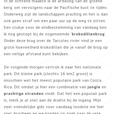
In de ochtend maakte ik de afdaling van de ‘groene
berg’ om vervolgens naar de Pacifische kust te rijden.
Onderweg zijn de landschappen prachtig en het is dan
ook geen straf om een paar uur op de weg te zitten.
Een stukje voor de eindbestemming van vandaag ben
ik nog gestopt bij de zogenoemde ‘
krokodillenbrug
’.
Onder deze brug over de Tarcoles rivier vind je een
grote hoeveelheid krokodillen die je vanaf de brug op
een veilige afstand kunt bekijken.
De volgende morgen vertrok ik naar het nationale
park. Dit kleine park (slechts 16 km2 groot) is
misschien wel het meest populaire park van Costa
Rica. Dit omdat je hier een combinatie van
jungle
en
prachtige stranden
vindt. Dat het een populair park
is, merk je al snel aan de drukte bij de ingang. Mijn
zeer vriendelijke gids voor vandaag loodste me hier
snel doorheen en we konden op zoek naar de vele