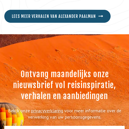
LEES MEER VERHALEN VAN ALEXANDER PAALMAN
Ontvang maandelijks onze
nieuwsbrief vol reisinspiratie,
verhalen en aanbiedingen
Bekijk onze
privacyverklaring
voor meer informatie over de
verwerking van uw persoonsgegevens.