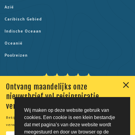
Azië
Caribisch Gebied
Indische Oceaan
Oceanië
Poolreizen
Ontvang maandelijks onze
Onze klanten geven ons een 9,7. Berekend uit 230
nieuwsbrief vol reisinspiratie,
reviews.
verhalen en aanbiedingen
Wij maken op deze website gebruik van
cookies. Een cookie is een klein bestandje
Bekijk onze
privacyverklaring
voor meer informatie over de
© Tico Reizen 2026 - Privé-reizen op maat
dat met pagina’s van deze website wordt
verwerking van uw persoonsgegevens.
meegestuurd en door uw browser op de