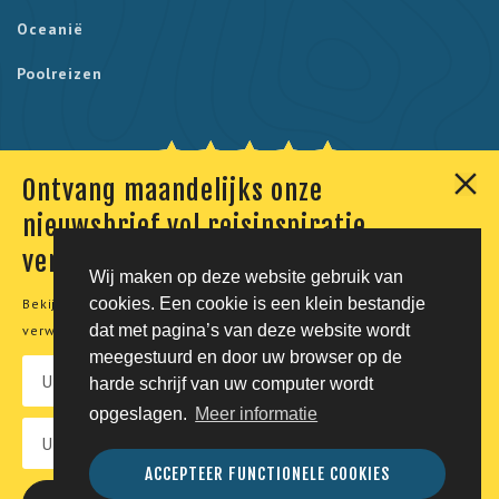
Oceanië
Poolreizen
Ontvang maandelijks onze
Onze klanten geven ons een 9,7. Berekend uit 230
nieuwsbrief vol reisinspiratie,
reviews.
verhalen en aanbiedingen
Wij maken op deze website gebruik van
cookies. Een cookie is een klein bestandje
Bekijk onze
privacyverklaring
voor meer informatie over de
© Tico Reizen 2026 - Privé-reizen op maat
dat met pagina’s van deze website wordt
verwerking van uw persoonsgegevens.
meegestuurd en door uw browser op de
Developing magic by
harde schrijf van uw computer wordt
opgeslagen.
Meer informatie
Vacatures
Privacy
Voorwaarden
Disclaimer
ACCEPTEER FUNCTIONELE COOKIES