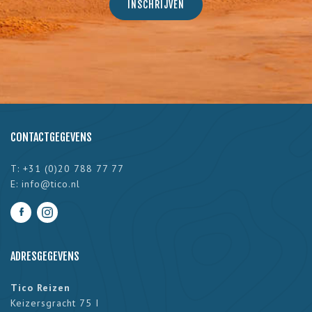
CONTACTGEGEVENS
T: +31 (0)20 788 77 77
E:
info@tico.nl
ADRESGEGEVENS
Tico Reizen
Keizersgracht 75 I