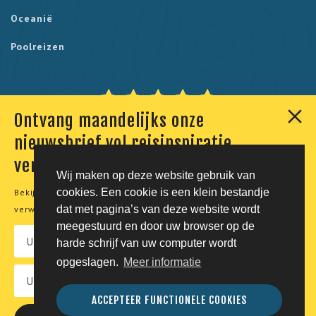
Oceanië
Poolreizen
Ontvang maandelijks onze
Onze klanten geven ons een 9,7. Berekend uit 230
nieuwsbrief vol reisinspiratie,
reviews.
verhalen en aanbiedingen
Wij maken op deze website gebruik van
cookies. Een cookie is een klein bestandje
Bekijk onze
privacyverklaring
voor meer informatie over de
© Tico Reizen 2026 - Privé-reizen op maat
dat met pagina’s van deze website wordt
verwerking van uw persoonsgegevens.
meegestuurd en door uw browser op de
Developing magic by
harde schrijf van uw computer wordt
opgeslagen.
Meer informatie
Vacatures
Privacy
Voorwaarden
Disclaimer
ACCEPTEER FUNCTIONELE COOKIES