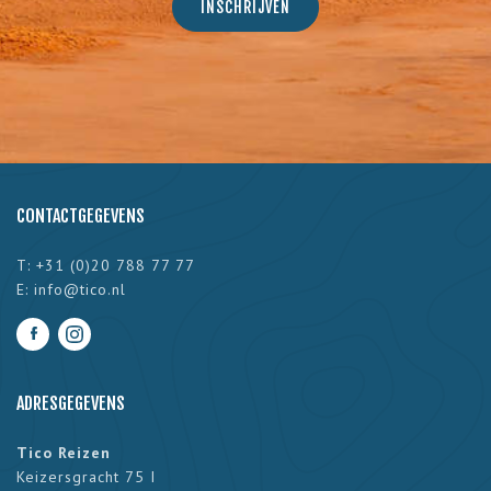
CONTACTGEGEVENS
T: +31 (0)20 788 77 77
E:
info@tico.nl
ADRESGEGEVENS
Tico Reizen
Keizersgracht 75 I