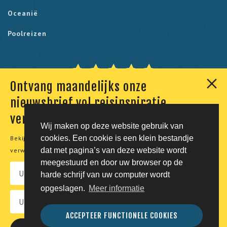
Oceanië
Poolreizen
Ontvang maandelijks onze
Onze klanten geven ons een 9,7. Berekend uit 230
nieuwsbrief vol reisinspiratie,
reviews.
verhalen en aanbiedingen
Wij maken op deze website gebruik van
cookies. Een cookie is een klein bestandje
Bekijk onze
privacyverklaring
voor meer informatie over de
© Tico Reizen 2026 - Privé-reizen op maat
dat met pagina’s van deze website wordt
verwerking van uw persoonsgegevens.
meegestuurd en door uw browser op de
Developing magic by
harde schrijf van uw computer wordt
opgeslagen.
Meer informatie
Vacatures
Privacy
Voorwaarden
Disclaimer
ACCEPTEER FUNCTIONELE COOKIES