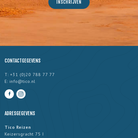
CONTACTGEGEVENS
T: +31 (0)20 788 77 77
E:
info@tico.nl
ADRESGEGEVENS
Tico Reizen
Keizersgracht 75 I