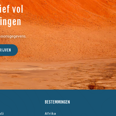
ef vol
dingen
rsoonsgegevens.
BESTEMMINGEN
uli
Afrika