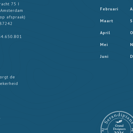
racht 75 I
Februari
A
 Amsterdam
op afspraak
)
Maart
S
187242
April
O
54.650.B01
Mei
N
Juni
D
zorgt de
zekerheid