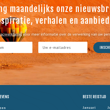
ng maandelijks onze nieuwsbri
nspiratie, verhalen en aanbie
vacyverklaring
voor meer informatie over de verwerking van uw pe
EVENS
BESTE REISTIJD
Januari
J
izen