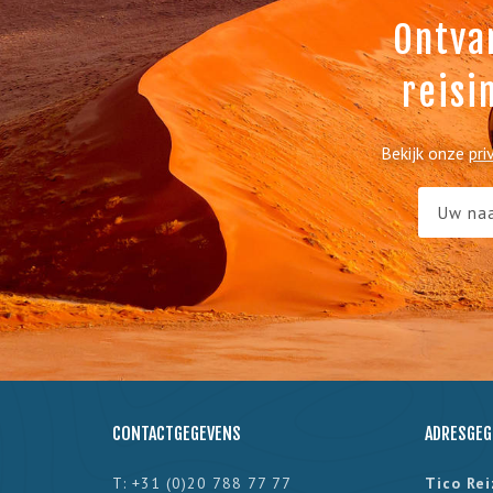
Ontva
reisi
Bekijk onze
pri
CONTACTGEGEVENS
ADRESGEG
T: +31 (0)20 788 77 77
Tico Re