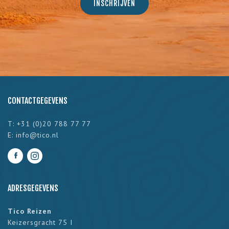
CONTACTGEGEVENS
T: +31 (0)20 788 77 77
E:
info@tico.nl
ADRESGEGEVENS
Tico Reizen
Keizersgracht 75 I