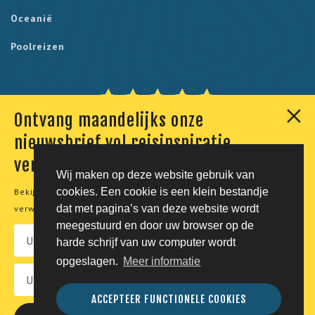
Oceanië
Poolreizen
Ontvang maandelijks onze
Onze klanten geven ons een 9,7. Berekend uit 230
nieuwsbrief vol reisinspiratie,
reviews.
verhalen en aanbiedingen
Wij maken op deze website gebruik van
cookies. Een cookie is een klein bestandje
Bekijk onze
privacyverklaring
voor meer informatie over de
© Tico Reizen 2026 - Privé-reizen op maat
dat met pagina’s van deze website wordt
verwerking van uw persoonsgegevens.
meegestuurd en door uw browser op de
Developing magic by
harde schrijf van uw computer wordt
opgeslagen.
Meer informatie
Vacatures
Privacy
Voorwaarden
Disclaimer
ACCEPTEER FUNCTIONELE COOKIES