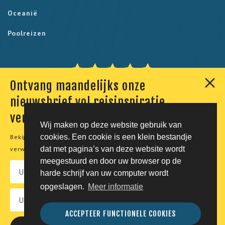
Oceanië
Poolreizen
Ontvang maandelijks onze
Onze klanten geven ons een 9,7. Berekend uit 230
nieuwsbrief vol reisinspiratie,
reviews.
verhalen en aanbiedingen
Wij maken op deze website gebruik van
cookies. Een cookie is een klein bestandje
Bekijk onze
privacyverklaring
voor meer informatie over de
© Tico Reizen 2026 - Privé-reizen op maat
dat met pagina’s van deze website wordt
verwerking van uw persoonsgegevens.
meegestuurd en door uw browser op de
Developing magic by
harde schrijf van uw computer wordt
opgeslagen.
Meer informatie
Vacatures
Privacy
Voorwaarden
Disclaimer
ACCEPTEER FUNCTIONELE COOKIES