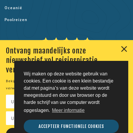
Oceanië
Poolreizen
Ontvang maandelijks onze
Onze klanten geven ons een 9,7. Berekend uit 230
nieuwsbrief vol reisinspiratie,
reviews.
verhalen en aanbiedingen
Wij maken op deze website gebruik van
cookies. Een cookie is een klein bestandje
Bekijk onze
privacyverklaring
voor meer informatie over de
© Tico Reizen 2026 - Privé-reizen op maat
dat met pagina’s van deze website wordt
verwerking van uw persoonsgegevens.
meegestuurd en door uw browser op de
Developing magic by
harde schrijf van uw computer wordt
opgeslagen.
Meer informatie
Vacatures
Privacy
Voorwaarden
Disclaimer
ACCEPTEER FUNCTIONELE COOKIES