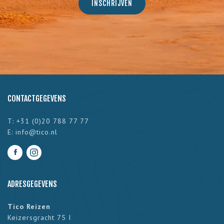
CONTACTGEGEVENS
T: +31 (0)20 788 77 77
E:
info@tico.nl
ADRESGEGEVENS
Tico Reizen
Keizersgracht 75 I