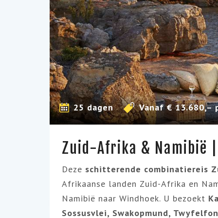
25 dagen
Vanaf € 13.680,– 
Zuid-Afrika & Namibië |
Deze
schitterende combinatiereis Z
Afrikaanse landen Zuid-Afrika en Nami
Namibië naar Windhoek. U bezoekt
Ka
Sossusvlei, Swakopmund, Twyfelfo