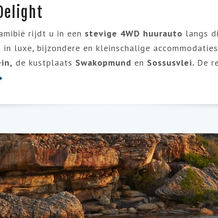
Delight
amibië rijdt u in een
stevige 4WD huurauto
langs d
 in luxe, bijzondere en kleinschalige accommodaties.
in,
de kustplaats
Swakopmund
en
Sossusvlei.
De r