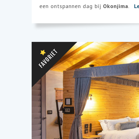
een ontspannen dag bij
Okonjima
.
L
FAVORIET