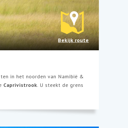
Bekijk route
nten in het noorden van Namibië &
e
Caprivistrook
. U steekt de grens