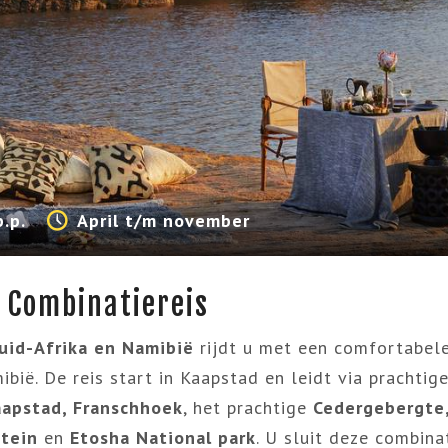
p.p.
April t/m november
 Combinatiereis
uid-Afrika en Namibië
rijdt u met een comfortabele
bië. De reis start in Kaapstad en leidt via prachtig
apstad, Franschhoek
, het prachtige
Cedergebergte, 
ntein
en
Etosha National park
. U sluit deze combina