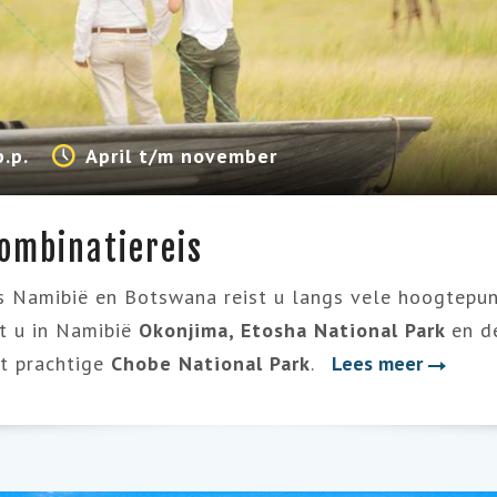
p.p.
April t/m november
ombinatiereis
eis Namibië en Botswana reist u langs vele hoogtepu
t u in Namibië
Okonjima,
Etosha National Park
en d
et prachtige
Chobe National Park
.
Lees meer